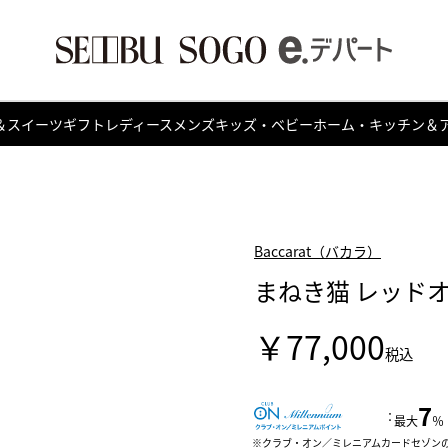
＆スイーツ
ギフト
レディース
メンズ
キッズ・ベビー
ホーム・キッチン＆
Baccarat（バカラ）
まねき猫 レッドオク
￥77,000
税込
7
：
最大
％
クラブ・オン／ミレニアムカードセゾン