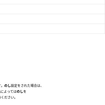
。
す。
のし
設定をされた場合は、
品によっては
のし
を
承ください。