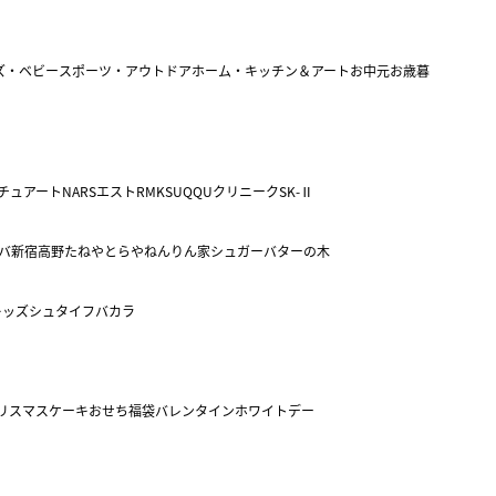
ズ・ベビー
スポーツ・アウトドア
ホーム・キッチン＆アート
お中元
お歳暮
チュアート
NARS
エスト
RMK
SUQQU
クリニーク
SK-Ⅱ
バ
新宿高野
たねや
とらや
ねんりん家
シュガーバターの木
キッズ
シュタイフ
バカラ
リスマスケーキ
おせち
福袋
バレンタイン
ホワイトデー