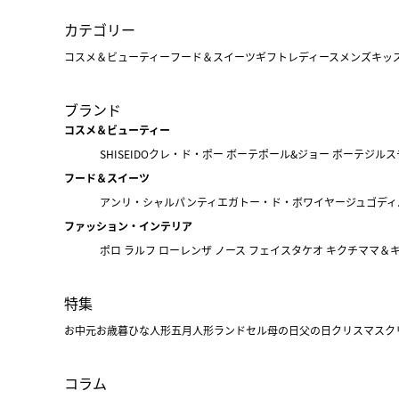
カテゴリー
コスメ＆ビューティー
フード＆スイーツ
ギフト
レディース
メンズ
キッ
ブランド
コスメ＆ビューティー
SHISEIDO
クレ・ド・ポー ボーテ
ポール&ジョー ボーテ
ジルス
フード＆スイーツ
アンリ・シャルパンティエ
ガトー・ド・ボワイヤージュ
ゴディ
ファッション・インテリア
ポロ ラルフ ローレン
ザ ノース フェイス
タケオ キクチ
ママ＆
特集
お中元
お歳暮
ひな人形
五月人形
ランドセル
母の日
父の日
クリスマス
ク
コラム