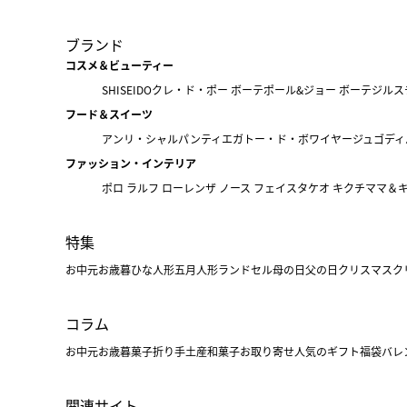
ブランド
コスメ＆ビューティー
SHISEIDO
クレ・ド・ポー ボーテ
ポール&ジョー ボーテ
ジルス
フード＆スイーツ
アンリ・シャルパンティエ
ガトー・ド・ボワイヤージュ
ゴディ
ファッション・インテリア
ポロ ラルフ ローレン
ザ ノース フェイス
タケオ キクチ
ママ＆
特集
お中元
お歳暮
ひな人形
五月人形
ランドセル
母の日
父の日
クリスマス
ク
コラム
お中元
お歳暮
菓子折り
手土産
和菓子
お取り寄せ
人気のギフト
福袋
バレ
関連サイト