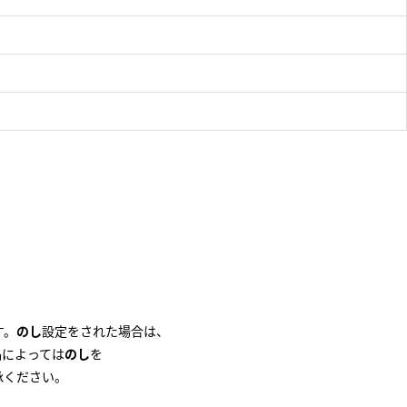
。
す。
のし
設定をされた場合は、
品によっては
のし
を
承ください。