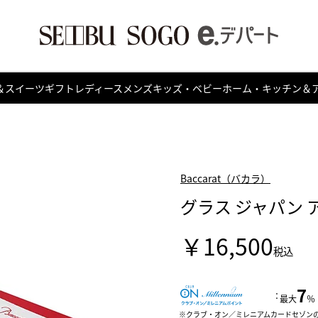
＆スイーツ
ギフト
レディース
メンズ
キッズ・ベビー
ホーム・キッチン＆
Baccarat（バカラ）
グラス ジャパン 
￥16,500
税込
7
：
最大
％
クラブ・オン／ミレニアムカードセゾン