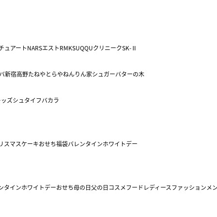
チュアート
NARS
エスト
RMK
SUQQU
クリニーク
SK-Ⅱ
バ
新宿高野
たねや
とらや
ねんりん家
シュガーバターの木
キッズ
シュタイフ
バカラ
リスマスケーキ
おせち
福袋
バレンタイン
ホワイトデー
ンタイン
ホワイトデー
おせち
母の日
父の日
コスメ
フード
レディースファッション
メ