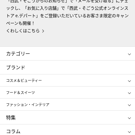
「西武・そごうからのお知らせ」で「メールを受け取る」にチェ
ックし、「お気に入り店舗」で「西武・そごう公式オンラインス
トア e.デパート」をご登録いただいているお客さま限定のキャン
ペーンも開催！
くわしくはこちら
カテゴリー
コスメ＆ビューティー
フード＆スイーツ
ブランド
ギフト
レディース
コスメ＆ビューティー
メンズ
キッズ・ベビー
SHISEIDO
クレ・ド・ポー ボーテ
スポーツ・アウトドア
ホーム・キッチン＆アート
フード＆スイーツ
ポール&ジョー ボーテ
ジルスチュアート
お中元
お歳暮
アンリ・シャルパンティエ
ガトー・ド・ボワイヤージュ
ファッション・インテリア
NARS
エスト
ゴディバ
新宿高野
ポロ ラルフ ローレン
ザ ノース フェイス
特集
RMK
SUQQU
たねや
とらや
タケオ キクチ
ママ＆キッズ
クリニーク
SK-Ⅱ
お中元
お歳暮
ねんりん家
シュガーバターの木
コラム
シュタイフ
バカラ