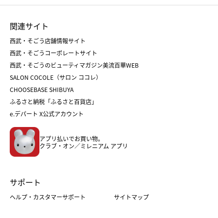
ひな人形
五月人形
お中元
お歳暮
ランドセル
母の日
関連サイト
菓子折り
手土産
父の日
クリスマス
和菓子
お取り寄せ
西武・そごう店舗情報サイト
クリスマスケーキ
おせち
西武・そごうコーポレートサイト
人気のギフト
福袋
福袋
バレンタイン
西武・そごうのビューティマガジン美流百華WEB
バレンタイン
ホワイトデー
ホワイトデー
SALON COCOLE（サロン ココレ）
おせち
母の日
CHOOSEBASE SHIBUYA
父の日
コスメ
ふるさと納税「ふるさと百貨店」
フード
レディースファッション
e.デパート X公式アカウント
メンズファッション＆スポーツ
キッズ・ベビー
アプリ払いでお買い物。
ホーム・キッチン＆アート
クラブ・オン／ミレニアム アプリ
サポート
ヘルプ・カスタマーサポート
サイトマップ