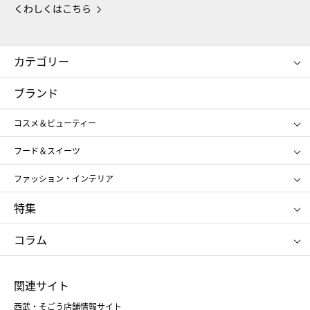
くわしくはこちら
カテゴリー
コスメ＆ビューティー
フード＆スイーツ
ブランド
ギフト
レディース
コスメ＆ビューティー
メンズ
キッズ・ベビー
SHISEIDO
クレ・ド・ポー ボーテ
スポーツ・アウトドア
ホーム・キッチン＆アート
フード＆スイーツ
ポール&ジョー ボーテ
ジルスチュアート
お中元
お歳暮
アンリ・シャルパンティエ
ガトー・ド・ボワイヤージュ
ファッション・インテリア
NARS
エスト
ゴディバ
新宿高野
ポロ ラルフ ローレン
ザ ノース フェイス
特集
RMK
SUQQU
たねや
とらや
タケオ キクチ
ママ＆キッズ
クリニーク
SK-Ⅱ
お中元
お歳暮
ねんりん家
シュガーバターの木
コラム
シュタイフ
バカラ
ひな人形
五月人形
お中元
お歳暮
ランドセル
母の日
関連サイト
菓子折り
手土産
父の日
クリスマス
和菓子
お取り寄せ
西武・そごう店舗情報サイト