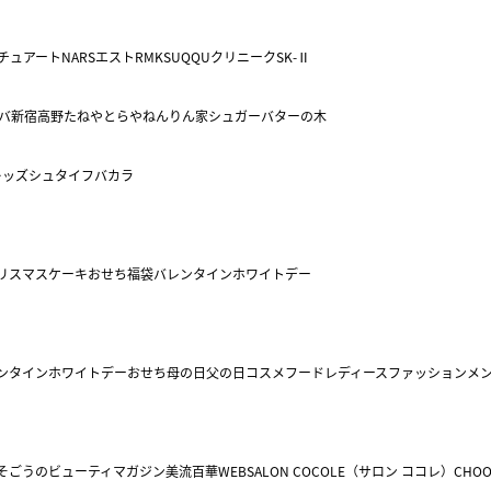
チュアート
NARS
エスト
RMK
SUQQU
クリニーク
SK-Ⅱ
バ
新宿高野
たねや
とらや
ねんりん家
シュガーバターの木
キッズ
シュタイフ
バカラ
リスマスケーキ
おせち
福袋
バレンタイン
ホワイトデー
ンタイン
ホワイトデー
おせち
母の日
父の日
コスメ
フード
レディースファッション
メ
そごうのビューティマガジン美流百華WEB
SALON COCOLE（サロン ココレ）
CHOO