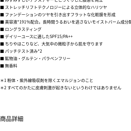
■ ストレッチリフトテクノロジーによる立体的なハリツヤ
■ ファンデーションのツヤを引き出すフラットな化粧膜を形成
■ 美容液*191％配合。長時間うるおいを逃さないモイストバーム成分
■ ロングラスティング
■ デイリーユースに適したSPF15/PA++
■ ちりやほこりなど、大気中の微粒子から肌を守ります
■ パッチテスト済み*2
■ 鉱物油・グルテン・パラベンフリー
■ 無香料
＊1 粉体・紫外線吸収剤を除くエマルジョンのこと
＊2 すべてのかたに皮膚刺激が起きないというわけではありません
商品詳細