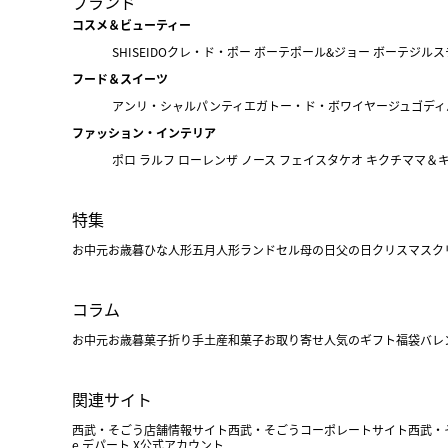
ブランド
コスメ＆ビューティー
SHISEIDO
クレ・ド・ポー ボーテ
ポール&ジョー ボーテ
ジルス
フード＆スイーツ
アンリ・シャルパンティエ
ガトー・ド・ボワイヤージュ
ゴディ
ファッション・インテリア
ポロ ラルフ ローレン
ザ ノース フェイス
タケオ キクチ
ママ＆
特集
お中元
お歳暮
ひな人形
五月人形
ランドセル
母の日
父の日
クリスマス
ク
コラム
お中元
お歳暮
菓子折り
手土産
和菓子
お取り寄せ
人気のギフト
福袋
バレ
関連サイト
西武・そごう店舗情報サイト
西武・そごうコーポレートサイト
西武・
e.デパート X公式アカウント