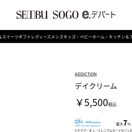
＆スイーツ
ギフト
レディース
メンズ
キッズ・ベビー
ホーム・キッチン＆
ADDICTION
デイクリーム
￥5,500
税込
7
：
最大
％
クラブ・オン／ミレニアムカードセゾン