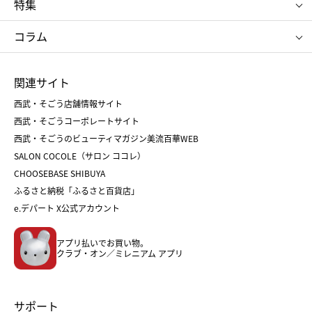
特集
RMK
SUQQU
たねや
とらや
タケオ キクチ
ママ＆キッズ
クリニーク
SK-Ⅱ
お中元
お歳暮
ねんりん家
シュガーバターの木
コラム
シュタイフ
バカラ
ひな人形
五月人形
お中元
お歳暮
ランドセル
母の日
関連サイト
菓子折り
手土産
父の日
クリスマス
和菓子
お取り寄せ
西武・そごう店舗情報サイト
クリスマスケーキ
おせち
西武・そごうコーポレートサイト
人気のギフト
福袋
福袋
バレンタイン
西武・そごうのビューティマガジン美流百華WEB
バレンタイン
ホワイトデー
ホワイトデー
SALON COCOLE（サロン ココレ）
おせち
母の日
CHOOSEBASE SHIBUYA
父の日
コスメ
ふるさと納税「ふるさと百貨店」
フード
レディースファッション
e.デパート X公式アカウント
メンズファッション＆スポーツ
キッズ・ベビー
アプリ払いでお買い物。
ホーム・キッチン＆アート
クラブ・オン／ミレニアム アプリ
サポート