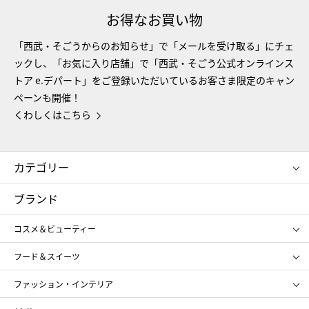
お得なお買い物
「西武・そごうからのお知らせ」で「メールを受け取る」にチェ
ックし、「お気に入り店舗」で「西武・そごう公式オンラインス
トア e.デパート」をご登録いただいているお客さま限定のキャン
ペーンも開催！
くわしくはこちら
カテゴリー
コスメ＆ビューティー
フード＆スイーツ
ブランド
ギフト
レディース
コスメ＆ビューティー
メンズ
キッズ・ベビー
SHISEIDO
クレ・ド・ポー ボーテ
スポーツ・アウトドア
ホーム・キッチン＆アート
フード＆スイーツ
ポール&ジョー ボーテ
ジルスチュアート
お中元
お歳暮
アンリ・シャルパンティエ
ガトー・ド・ボワイヤージュ
ファッション・インテリア
NARS
エスト
ゴディバ
新宿高野
ポロ ラルフ ローレン
ザ ノース フェイス