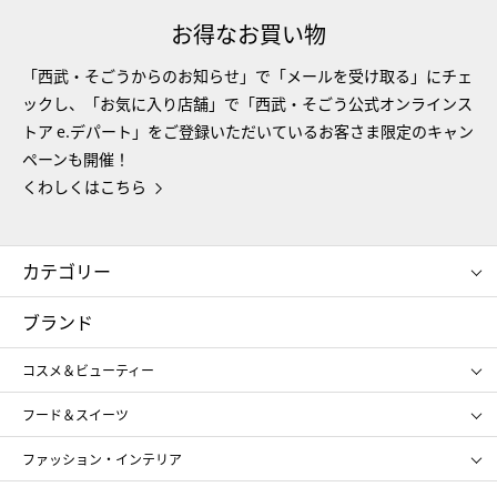
お得なお買い物
「西武・そごうからのお知らせ」で「メールを受け取る」にチェ
ックし、「お気に入り店舗」で「西武・そごう公式オンラインス
トア e.デパート」をご登録いただいているお客さま限定のキャン
ペーンも開催！
くわしくはこちら
カテゴリー
コスメ＆ビューティー
フード＆スイーツ
ブランド
ギフト
レディース
コスメ＆ビューティー
メンズ
キッズ・ベビー
SHISEIDO
クレ・ド・ポー ボーテ
スポーツ・アウトドア
ホーム・キッチン＆アート
フード＆スイーツ
ポール&ジョー ボーテ
ジルスチュアート
お中元
お歳暮
アンリ・シャルパンティエ
ガトー・ド・ボワイヤージュ
ファッション・インテリア
NARS
エスト
ゴディバ
新宿高野
ポロ ラルフ ローレン
ザ ノース フェイス