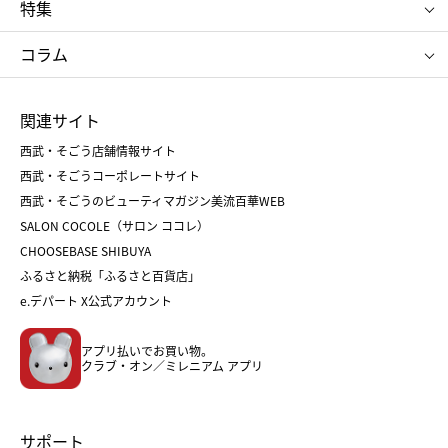
特集
RMK
SUQQU
たねや
とらや
タケオ キクチ
ママ＆キッズ
クリニーク
SK-Ⅱ
お中元
お歳暮
ねんりん家
シュガーバターの木
コラム
シュタイフ
バカラ
ひな人形
五月人形
お中元
お歳暮
ランドセル
母の日
関連サイト
菓子折り
手土産
父の日
クリスマス
和菓子
お取り寄せ
西武・そごう店舗情報サイト
クリスマスケーキ
おせち
西武・そごうコーポレートサイト
人気のギフト
福袋
福袋
バレンタイン
西武・そごうのビューティマガジン美流百華WEB
バレンタイン
ホワイトデー
ホワイトデー
SALON COCOLE（サロン ココレ）
おせち
母の日
CHOOSEBASE SHIBUYA
父の日
コスメ
ふるさと納税「ふるさと百貨店」
フード
レディースファッション
e.デパート X公式アカウント
メンズファッション＆スポーツ
キッズ・ベビー
アプリ払いでお買い物。
ホーム・キッチン＆アート
クラブ・オン／ミレニアム アプリ
サポート