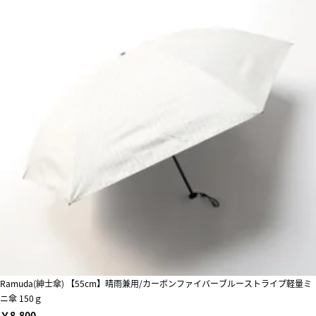
Ramuda(紳士傘) 【55cm】晴雨兼用/カーボンファイバーブルーストライプ軽量ミ
ニ傘 150ｇ
￥8,800