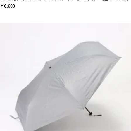
￥6,600