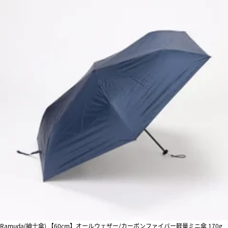
Ramuda(紳士傘) 【60cm】オールウェザー/カーボンファイバー軽量ミニ傘 170g