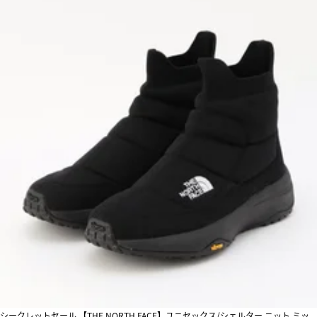
シークレットセール 【THE NORTH FACE】ユニセックス/シェルター ニット ミッ