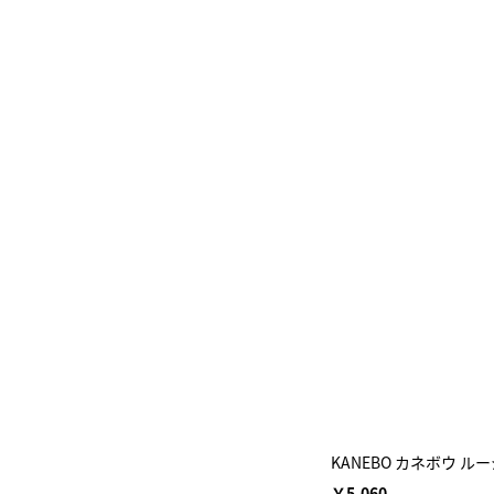
KANEBO カネボウ 
￥5,060