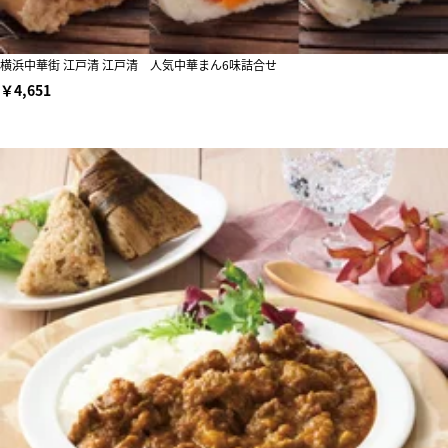
横浜中華街 江戸清 江戸清 人気中華まん6味詰合せ
￥4,651