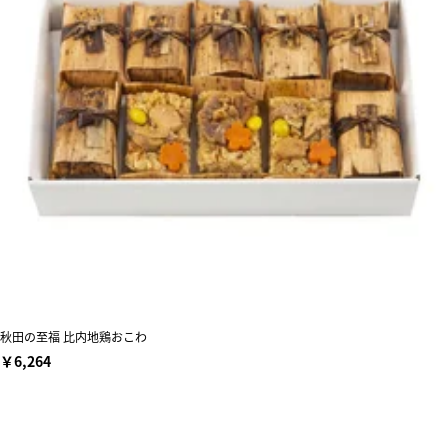
秋田の至福 比内地鶏おこわ
￥6,264