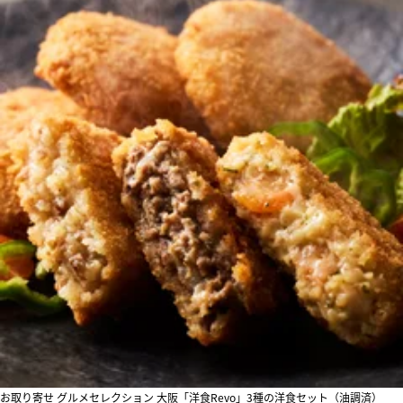
お取り寄せ グルメセレクション 大阪「洋食Revo」3種の洋食セット（油調済）