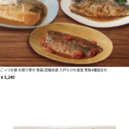
ごっつお便 お取り寄せ 青森/武輪水産 八戸たけわ食堂 煮魚4種詰合せ
￥3,240