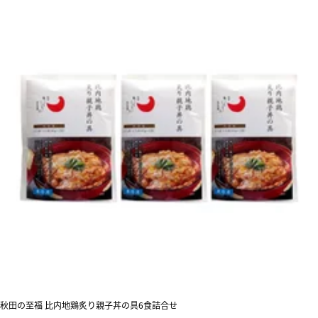
秋田の至福 比内地鶏炙り親子丼の具6食詰合せ