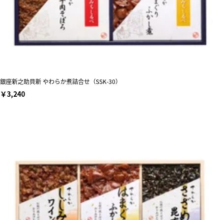
銀座新之助貝新 やわらか煮詰合せ（SSK-30）
￥3,240