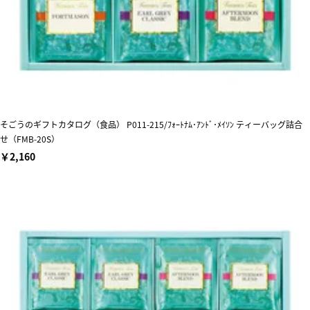
そごうのギフトカタログ（食品） P011-215/ﾌｫｰﾄﾅﾑ･ｱﾝﾄﾞ･ﾒｲｿﾝ ティーバッグ詰合
せ（FMB-20S）
￥2,160