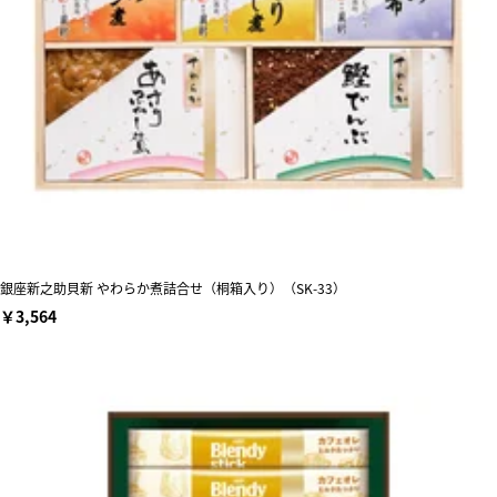
銀座新之助貝新 やわらか煮詰合せ（桐箱入り）（SK-33）
￥3,564