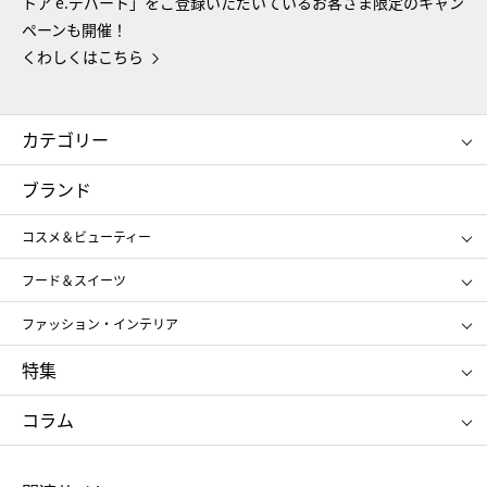
トア e.デパート」をご登録いただいているお客さま限定のキャン
ペーンも開催！
くわしくはこちら
カテゴリー
コスメ＆ビューティー
フード＆スイーツ
ブランド
ギフト
レディース
コスメ＆ビューティー
メンズ
キッズ・ベビー
SHISEIDO
クレ・ド・ポー ボーテ
スポーツ・アウトドア
ホーム・キッチン＆アート
フード＆スイーツ
ポール&ジョー ボーテ
ジルスチュアート
お中元
お歳暮
アンリ・シャルパンティエ
ガトー・ド・ボワイヤージュ
ファッション・インテリア
NARS
エスト
ゴディバ
新宿高野
ポロ ラルフ ローレン
ザ ノース フェイス
特集
RMK
SUQQU
たねや
とらや
タケオ キクチ
ママ＆キッズ
クリニーク
SK-Ⅱ
お中元
お歳暮
ねんりん家
シュガーバターの木
コラム
シュタイフ
バカラ
ひな人形
五月人形
お中元
お歳暮
ランドセル
母の日