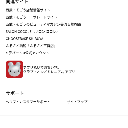
関連サイト
菓子折り
手土産
父の日
クリスマス
和菓子
お取り寄せ
西武・そごう店舗情報サイト
クリスマスケーキ
おせち
西武・そごうコーポレートサイト
人気のギフト
福袋
福袋
バレンタイン
西武・そごうのビューティマガジン美流百華WEB
バレンタイン
ホワイトデー
ホワイトデー
SALON COCOLE（サロン ココレ）
おせち
母の日
CHOOSEBASE SHIBUYA
父の日
コスメ
ふるさと納税「ふるさと百貨店」
フード
レディースファッション
e.デパート X公式アカウント
メンズファッション＆スポーツ
キッズ・ベビー
アプリ払いでお買い物。
ホーム・キッチン＆アート
クラブ・オン／ミレニアム アプリ
サポート
ヘルプ・カスタマーサポート
サイトマップ