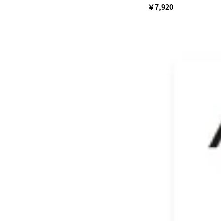
￥7,920