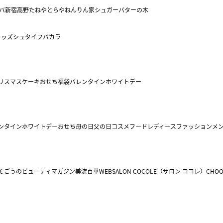
バ
新宿高野
たねや
とらや
ねんりん家
シュガーバターの木
キッズ
シュタイフ
バカラ
リスマスケーキ
おせち
福袋
バレンタイン
ホワイトデー
ンタイン
ホワイトデー
おせち
母の日
父の日
コスメ
フード
レディースファッション
メ
そごうのビューティマガジン美流百華WEB
SALON COCOLE（サロン ココレ）
CHOO