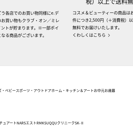
税）以上で送料
コスメ＆ビューティーの商品は
う各店でのお買い物同様にe.デ
件につき2,500円（＋消費税）
のお買い物もクラブ・オン／ミレ
無料でお届けいたします。
イントが貯まります。※一部ポイ
くわしくはこちら
となる商品がございます。
ズ・ベビー
スポーツ・アウトドア
ホーム・キッチン＆アート
お中元
お歳暮
チュアート
NARS
エスト
RMK
SUQQU
クリニーク
SK-Ⅱ