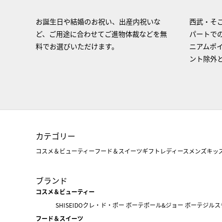
お誕生日や結婚のお祝い、出産内祝いな
西武・そご
ど、ご用途に合わせてご進物体裁などを無
パートで
料でお選びいただけます。
ニアムポ
ント除外
カテゴリー
コスメ＆ビューティー
フード＆スイーツ
ギフト
レディース
メンズ
キッ
ブランド
コスメ＆ビューティー
SHISEIDO
クレ・ド・ポー ボーテ
ポール&ジョー ボーテ
ジルス
フード＆スイーツ