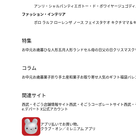
アンリ・シャルパンティエ
ガトー・ド・ボワイヤージュ
ゴディ
ファッション・インテリア
ポロ ラルフ ローレン
ザ ノース フェイス
タケオ キクチ
ママ＆
特集
お中元
お歳暮
ひな人形
五月人形
ランドセル
母の日
父の日
クリスマス
ク
コラム
お中元
お歳暮
菓子折り
手土産
和菓子
お取り寄せ
人気のギフト
福袋
バレ
関連サイト
西武・そごう店舗情報サイト
西武・そごうコーポレートサイト
西武・
e.デパート X公式アカウント
アプリ払いでお買い物。
クラブ・オン／ミレニアム アプリ