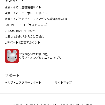
菓子折り
手土産
父の日
クリスマス
和菓子
お取り寄せ
西武・そごう店舗情報サイト
クリスマスケーキ
おせち
西武・そごうコーポレートサイト
人気のギフト
福袋
福袋
バレンタイン
西武・そごうのビューティマガジン美流百華WEB
バレンタイン
ホワイトデー
ホワイトデー
SALON COCOLE（サロン ココレ）
おせち
母の日
CHOOSEBASE SHIBUYA
父の日
コスメ
ふるさと納税「ふるさと百貨店」
フード
レディースファッション
e.デパート X公式アカウント
メンズファッション＆スポーツ
キッズ・ベビー
アプリ払いでお買い物。
ホーム・キッチン＆アート
クラブ・オン／ミレニアム アプリ
サポート
ヘルプ・カスタマーサポート
サイトマップ