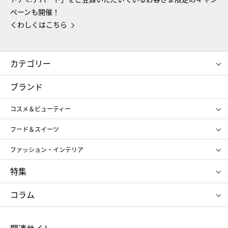
ペーンも開催！
くわしくはこちら
カテゴリー
コスメ＆ビューティー
フード＆スイーツ
ブランド
ギフト
レディース
コスメ＆ビューティー
メンズ
キッズ・ベビー
SHISEIDO
クレ・ド・ポー ボーテ
スポーツ・アウトドア
ホーム・キッチン＆アート
フード＆スイーツ
ポール&ジョー ボーテ
ジルスチュアート
お中元
お歳暮
アンリ・シャルパンティエ
ガトー・ド・ボワイヤージュ
ファッション・インテリア
NARS
エスト
ゴディバ
新宿高野
ポロ ラルフ ローレン
ザ ノース フェイス
特集
RMK
SUQQU
たねや
とらや
タケオ キクチ
ママ＆キッズ
クリニーク
SK-Ⅱ
お中元
お歳暮
ねんりん家
シュガーバターの木
コラム
シュタイフ
バカラ
ひな人形
五月人形
お中元
お歳暮
ランドセル
母の日
関連サイト