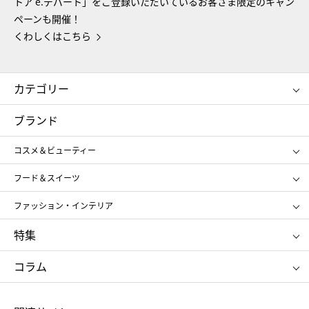
トア e.デパート」をご登録いただいているお客さま限定のキャン
ペーンも開催！
くわしくはこちら
カテゴリー
コスメ＆ビューティー
フード＆スイーツ
ブランド
ギフト
レディース
コスメ＆ビューティー
メンズ
キッズ・ベビー
SHISEIDO
クレ・ド・ポー ボーテ
スポーツ・アウトドア
ホーム・キッチン＆アート
フード＆スイーツ
ポール&ジョー ボーテ
ジルスチュアート
お中元
お歳暮
アンリ・シャルパンティエ
ガトー・ド・ボワイヤージュ
ファッション・インテリア
NARS
エスト
ゴディバ
新宿高野
ポロ ラルフ ローレン
ザ ノース フェイス
特集
RMK
SUQQU
たねや
とらや
タケオ キクチ
ママ＆キッズ
クリニーク
SK-Ⅱ
お中元
お歳暮
ねんりん家
シュガーバターの木
コラム
シュタイフ
バカラ
ひな人形
五月人形
お中元
お歳暮
ランドセル
母の日