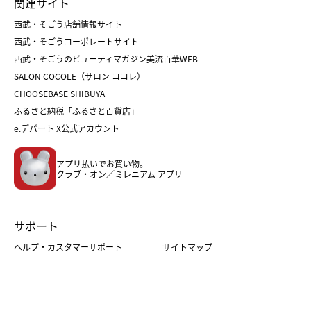
関連サイト
菓子折り
手土産
父の日
クリスマス
和菓子
お取り寄せ
西武・そごう店舗情報サイト
クリスマスケーキ
おせち
西武・そごうコーポレートサイト
人気のギフト
福袋
福袋
バレンタイン
西武・そごうのビューティマガジン美流百華WEB
バレンタイン
ホワイトデー
ホワイトデー
SALON COCOLE（サロン ココレ）
おせち
母の日
CHOOSEBASE SHIBUYA
父の日
コスメ
ふるさと納税「ふるさと百貨店」
フード
レディースファッション
e.デパート X公式アカウント
メンズファッション＆スポーツ
キッズ・ベビー
アプリ払いでお買い物。
ホーム・キッチン＆アート
クラブ・オン／ミレニアム アプリ
サポート
ヘルプ・カスタマーサポート
サイトマップ