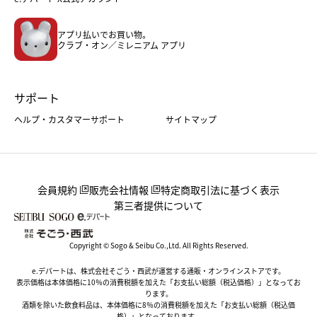
メンズファッション＆スポーツ
キッズ・ベビー
アプリ払いでお買い物。
ホーム・キッチン＆アート
クラブ・オン／ミレニアム アプリ
サポート
ヘルプ・カスタマーサポート
サイトマップ
会員規約
販売会社情報
特定商取引法に基づく表示
第三者提供について
Copyright © Sogo & Seibu Co.,Ltd. All Rights Reserved.
e.デパートは、株式会社そごう・西武が運営する通販・オンラインストアです。
表示価格は本体価格に10％の消費税額を加えた「お支払い総額（税込価格）」となってお
ります。
酒類を除いた飲食料品は、本体価格に8％の消費税額を加えた「お支払い総額（税込価
格）」となっております。