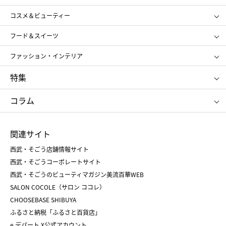
ギフト
レディース
コスメ＆ビューティー
メンズ
キッズ・ベビー
SHISEIDO
クレ・ド・ポー ボーテ
スポーツ・アウトドア
ホーム・キッチン＆アート
フード＆スイーツ
ポール&ジョー ボーテ
ジルスチュアート
お中元
お歳暮
アンリ・シャルパンティエ
ガトー・ド・ボワイヤージュ
ファッション・インテリア
NARS
エスト
ゴディバ
新宿高野
ポロ ラルフ ローレン
ザ ノース フェイス
特集
RMK
SUQQU
たねや
とらや
タケオ キクチ
ママ＆キッズ
クリニーク
SK-Ⅱ
お中元
お歳暮
ねんりん家
シュガーバターの木
コラム
シュタイフ
バカラ
ひな人形
五月人形
お中元
お歳暮
ランドセル
母の日
関連サイト
菓子折り
手土産
父の日
クリスマス
和菓子
お取り寄せ
西武・そごう店舗情報サイト
クリスマスケーキ
おせち
西武・そごうコーポレートサイト
人気のギフト
福袋
福袋
バレンタイン
西武・そごうのビューティマガジン美流百華WEB
バレンタイン
ホワイトデー
ホワイトデー
SALON COCOLE（サロン ココレ）
おせち
母の日
CHOOSEBASE SHIBUYA
父の日
コスメ
ふるさと納税「ふるさと百貨店」
フード
レディースファッション
e.デパート X公式アカウント