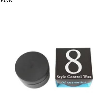
￥3,080