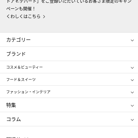
トア e.デパート」をご登録いただいているお客さま限定のキャン
ペーンも開催！
くわしくはこちら
カテゴリー
コスメ＆ビューティー
フード＆スイーツ
ブランド
ギフト
レディース
コスメ＆ビューティー
メンズ
キッズ・ベビー
SHISEIDO
クレ・ド・ポー ボーテ
スポーツ・アウトドア
ホーム・キッチン＆アート
フード＆スイーツ
ポール&ジョー ボーテ
ジルスチュアート
お中元
お歳暮
アンリ・シャルパンティエ
ガトー・ド・ボワイヤージュ
ファッション・インテリア
NARS
エスト
ゴディバ
新宿高野
ポロ ラルフ ローレン
ザ ノース フェイス
特集
RMK
SUQQU
たねや
とらや
タケオ キクチ
ママ＆キッズ
クリニーク
SK-Ⅱ
お中元
お歳暮
ねんりん家
シュガーバターの木
コラム
シュタイフ
バカラ
ひな人形
五月人形
お中元
お歳暮
ランドセル
母の日