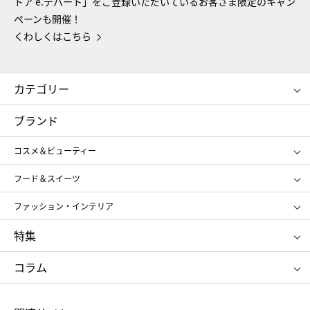
トア e.デパート」をご登録いただいているお客さま限定のキャン
ペーンも開催！
くわしくはこちら
カテゴリー
コスメ＆ビューティー
フード＆スイーツ
ブランド
ギフト
レディース
コスメ＆ビューティー
メンズ
キッズ・ベビー
SHISEIDO
クレ・ド・ポー ボーテ
スポーツ・アウトドア
ホーム・キッチン＆アート
フード＆スイーツ
ポール&ジョー ボーテ
ジルスチュアート
お中元
お歳暮
アンリ・シャルパンティエ
ガトー・ド・ボワイヤージュ
ファッション・インテリア
NARS
エスト
ゴディバ
新宿高野
ポロ ラルフ ローレン
ザ ノース フェイス
特集
RMK
SUQQU
たねや
とらや
タケオ キクチ
ママ＆キッズ
クリニーク
SK-Ⅱ
お中元
お歳暮
ねんりん家
シュガーバターの木
コラム
シュタイフ
バカラ
ひな人形
五月人形
お中元
お歳暮
ランドセル
母の日