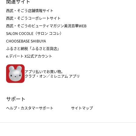
関連サイト
菓子折り
手土産
父の日
クリスマス
和菓子
お取り寄せ
西武・そごう店舗情報サイト
クリスマスケーキ
おせち
西武・そごうコーポレートサイト
人気のギフト
福袋
福袋
バレンタイン
西武・そごうのビューティマガジン美流百華WEB
バレンタイン
ホワイトデー
ホワイトデー
SALON COCOLE（サロン ココレ）
おせち
母の日
CHOOSEBASE SHIBUYA
父の日
コスメ
ふるさと納税「ふるさと百貨店」
フード
レディースファッション
e.デパート X公式アカウント
メンズファッション＆スポーツ
キッズ・ベビー
アプリ払いでお買い物。
ホーム・キッチン＆アート
クラブ・オン／ミレニアム アプリ
サポート
ヘルプ・カスタマーサポート
サイトマップ