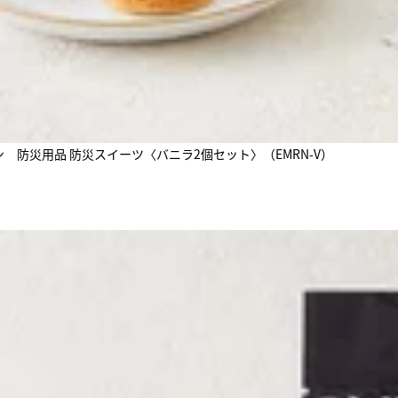
ン 防災用品 防災スイーツ〈バニラ2個セット〉（EMRN-V）