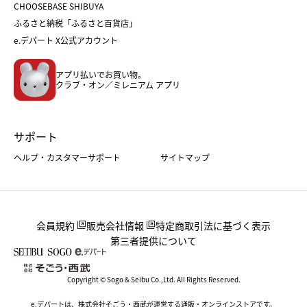
CHOOSEBASE SHIBUYA
父の日
コスメ
ふるさと納税「ふるさと百貨店」
フード
レディースファッション
e.デパート X公式アカウント
メンズファッション＆スポーツ
キッズ・ベビー
アプリ払いでお買い物。
ホーム・キッチン＆アート
クラブ・オン／ミレニアム アプリ
サポート
ヘルプ・カスタマーサポート
サイトマップ
会員規約
販売会社情報
特定商取引法に基づく表示
第三者提供について
Copyright © Sogo & Seibu Co.,Ltd. All Rights Reserved.
e.デパートは、株式会社そごう・西武が運営する通販・オンラインストアです。