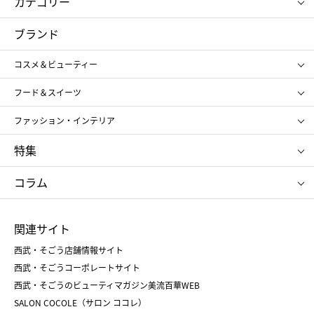
カテゴリー
コスメ＆ビューティー
フード＆スイーツ
ブランド
ギフト
レディース
コスメ＆ビューティー
メンズ
キッズ・ベビー
SHISEIDO
クレ・ド・ポー ボーテ
スポーツ・アウトドア
ホーム・キッチン＆アート
フード＆スイーツ
ポール&ジョー ボーテ
ジルスチュアート
お中元
お歳暮
アンリ・シャルパンティエ
ガトー・ド・ボワイヤージュ
ファッション・インテリア
NARS
エスト
ゴディバ
新宿高野
ポロ ラルフ ローレン
ザ ノース フェイス
特集
RMK
SUQQU
たねや
とらや
タケオ キクチ
ママ＆キッズ
クリニーク
SK-Ⅱ
お中元
お歳暮
ねんりん家
シュガーバターの木
コラム
シュタイフ
バカラ
ひな人形
五月人形
お中元
お歳暮
ランドセル
母の日
関連サイト
菓子折り
手土産
父の日
クリスマス
和菓子
お取り寄せ
西武・そごう店舗情報サイト
クリスマスケーキ
おせち
西武・そごうコーポレートサイト
人気のギフト
福袋
福袋
バレンタイン
西武・そごうのビューティマガジン美流百華WEB
バレンタイン
ホワイトデー
ホワイトデー
SALON COCOLE（サロン ココレ）
おせち
母の日