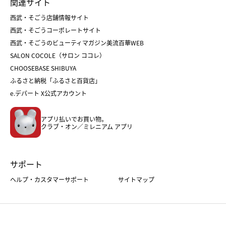
関連サイト
菓子折り
手土産
父の日
クリスマス
和菓子
お取り寄せ
西武・そごう店舗情報サイト
クリスマスケーキ
おせち
西武・そごうコーポレートサイト
人気のギフト
福袋
福袋
バレンタイン
西武・そごうのビューティマガジン美流百華WEB
バレンタイン
ホワイトデー
ホワイトデー
SALON COCOLE（サロン ココレ）
おせち
母の日
CHOOSEBASE SHIBUYA
父の日
コスメ
ふるさと納税「ふるさと百貨店」
フード
レディースファッション
e.デパート X公式アカウント
メンズファッション＆スポーツ
キッズ・ベビー
アプリ払いでお買い物。
ホーム・キッチン＆アート
クラブ・オン／ミレニアム アプリ
サポート
ヘルプ・カスタマーサポート
サイトマップ