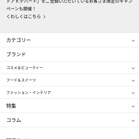
トア e.デパート」をご登録いただいているお客さま限定のキャン
ペーンも開催！
くわしくはこちら
カテゴリー
コスメ＆ビューティー
フード＆スイーツ
ブランド
ギフト
レディース
コスメ＆ビューティー
メンズ
キッズ・ベビー
SHISEIDO
クレ・ド・ポー ボーテ
スポーツ・アウトドア
ホーム・キッチン＆アート
フード＆スイーツ
ポール&ジョー ボーテ
ジルスチュアート
お中元
お歳暮
アンリ・シャルパンティエ
ガトー・ド・ボワイヤージュ
ファッション・インテリア
NARS
エスト
ゴディバ
新宿高野
ポロ ラルフ ローレン
ザ ノース フェイス
特集
RMK
SUQQU
たねや
とらや
タケオ キクチ
ママ＆キッズ
クリニーク
SK-Ⅱ
お中元
お歳暮
ねんりん家
シュガーバターの木
コラム
シュタイフ
バカラ
ひな人形
五月人形
お中元
お歳暮
ランドセル
母の日