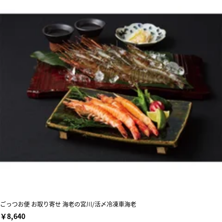
ごっつお便 お取り寄せ 海老の宮川/活〆冷凍車海老
￥8,640