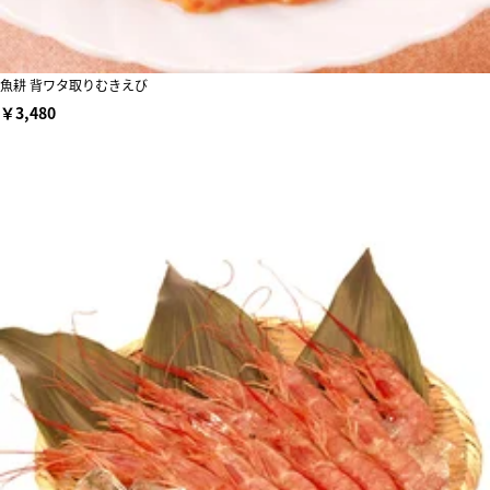
魚耕 背ワタ取りむきえび
￥3,480