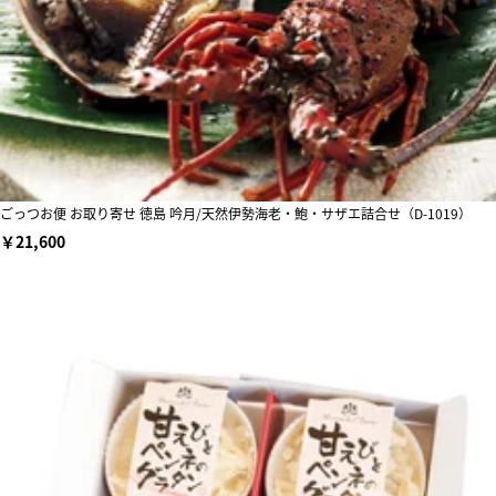
ごっつお便 お取り寄せ 徳島 吟月/天然伊勢海老・鮑・サザエ詰合せ（D-1019）
￥21,600