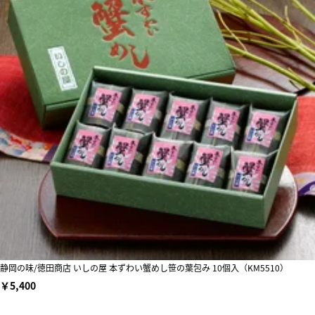
静岡の味/徳田商店 いしの屋 本ずわい蟹めし笹の葉包み 10個入（KM5510）
￥5,400