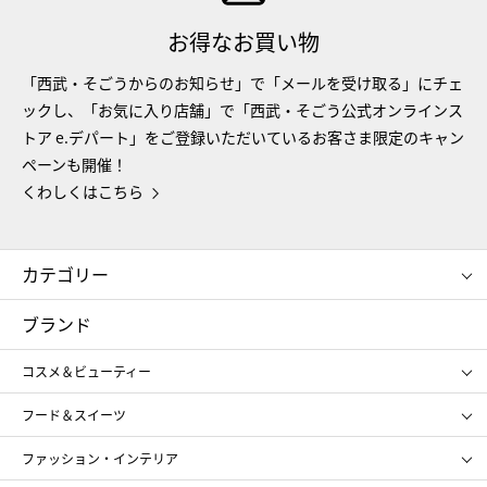
お得なお買い物
「西武・そごうからのお知らせ」で「メールを受け取る」にチェ
ックし、「お気に入り店舗」で「西武・そごう公式オンラインス
トア e.デパート」をご登録いただいているお客さま限定のキャン
ペーンも開催！
くわしくはこちら
カテゴリー
コスメ＆ビューティー
フード＆スイーツ
ブランド
ギフト
レディース
コスメ＆ビューティー
メンズ
キッズ・ベビー
SHISEIDO
クレ・ド・ポー ボーテ
スポーツ・アウトドア
ホーム・キッチン＆アート
フード＆スイーツ
ポール&ジョー ボーテ
ジルスチュアート
お中元
お歳暮
アンリ・シャルパンティエ
ガトー・ド・ボワイヤージュ
ファッション・インテリア
NARS
エスト
ゴディバ
新宿高野