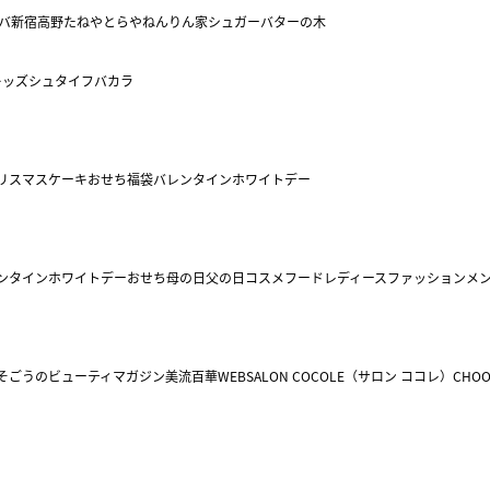
バ
新宿高野
たねや
とらや
ねんりん家
シュガーバターの木
キッズ
シュタイフ
バカラ
リスマスケーキ
おせち
福袋
バレンタイン
ホワイトデー
ンタイン
ホワイトデー
おせち
母の日
父の日
コスメ
フード
レディースファッション
メ
そごうのビューティマガジン美流百華WEB
SALON COCOLE（サロン ココレ）
CHOO