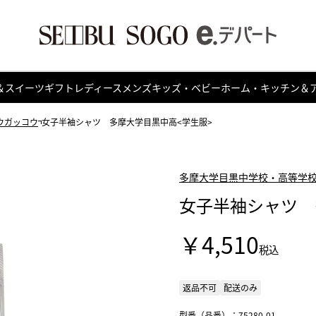
＆スイーツ
ギフト
レディース
メンズ
キッズ・ベビー
ホーム・キッチン＆
ウガッコウ
女子半袖シャツ 多摩大学目黒中高<学生服>
多摩大学目黒中学校・高等学
女子半袖シャツ 
￥4,510
税込
返品不可
配送のみ
型番（品番）：75280-01