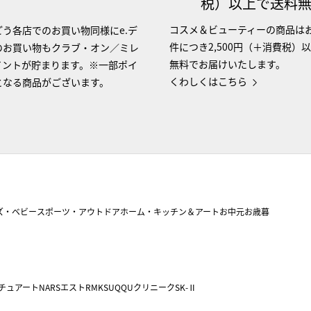
税）以上で送料
コスメ＆ビューティーの商品は
う各店でのお買い物同様にe.デ
件につき2,500円（＋消費税）
のお買い物もクラブ・オン／ミレ
無料でお届けいたします。
イントが貯まります。※一部ポイ
くわしくはこちら
となる商品がございます。
ズ・ベビー
スポーツ・アウトドア
ホーム・キッチン＆アート
お中元
お歳暮
チュアート
NARS
エスト
RMK
SUQQU
クリニーク
SK-Ⅱ