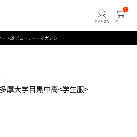
0
アート
ビューティーマガジン
校
多摩大学目黒中高<学生服>