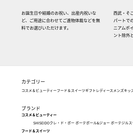
お誕生日や結婚のお祝い、出産内祝いな
西武・そご
ど、ご用途に合わせてご進物体裁などを無
パートで
料でお選びいただけます。
ニアムポ
ント除外
カテゴリー
コスメ＆ビューティー
フード＆スイーツ
ギフト
レディース
メンズ
キッ
ブランド
コスメ＆ビューティー
SHISEIDO
クレ・ド・ポー ボーテ
ポール&ジョー ボーテ
ジルス
フード＆スイーツ