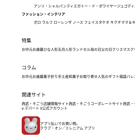
アンリ・シャルパンティエ
ガトー・ド・ボワイヤージュ
ゴディ
ファッション・インテリア
ポロ ラルフ ローレン
ザ ノース フェイス
タケオ キクチ
ママ＆
特集
お中元
お歳暮
ひな人形
五月人形
ランドセル
母の日
父の日
クリスマス
ク
コラム
お中元
お歳暮
菓子折り
手土産
和菓子
お取り寄せ
人気のギフト
福袋
バレ
関連サイト
西武・そごう店舗情報サイト
西武・そごうコーポレートサイト
西武・
e.デパート X公式アカウント
アプリ払いでお買い物。
クラブ・オン／ミレニアム アプリ