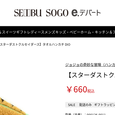
＆スイーツ
ギフト
レディース
メンズ
キッズ・ベビー
ホーム・キッチン＆
スターダストクルセイダース】タオルハンカチ DIO
ジョジョの奇妙な冒険（ハン
【スターダストク
￥660
税込
SALE
配送のみ
ギフトラッピ
型番（品番）：000126-0011