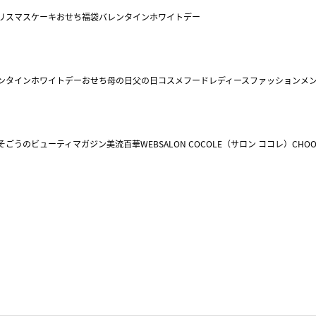
リスマスケーキ
おせち
福袋
バレンタイン
ホワイトデー
ンタイン
ホワイトデー
おせち
母の日
父の日
コスメ
フード
レディースファッション
メ
そごうのビューティマガジン美流百華WEB
SALON COCOLE（サロン ココレ）
CHOO