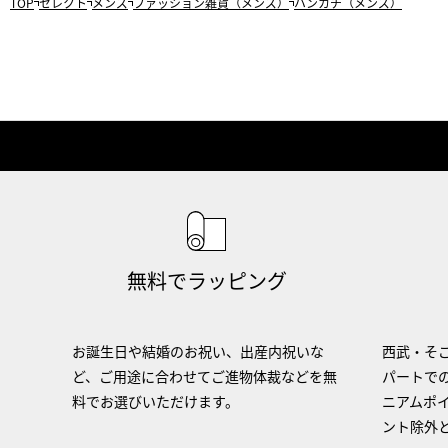
TOP
セレクト
メンズ
ファッション雑貨（メンズ）
ハンカチ（メンズ）
無料でラッピング
お誕生日や結婚のお祝い、出産内祝いな
西武・そご
ど、ご用途に合わせてご進物体裁などを無
パートで
料でお選びいただけます。
ニアムポ
ント除外