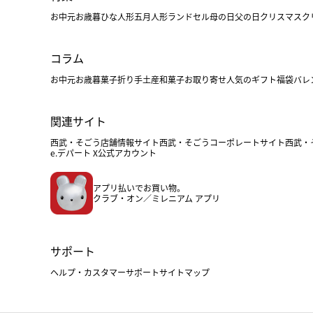
お中元
お歳暮
ひな人形
五月人形
ランドセル
母の日
父の日
クリスマス
ク
コラム
お中元
お歳暮
菓子折り
手土産
和菓子
お取り寄せ
人気のギフト
福袋
バレ
関連サイト
西武・そごう店舗情報サイト
西武・そごうコーポレートサイト
西武・
e.デパート X公式アカウント
アプリ払いでお買い物。
クラブ・オン／ミレニアム アプリ
サポート
ヘルプ・カスタマーサポート
サイトマップ