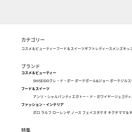
カテゴリー
コスメ＆ビューティー
フード＆スイーツ
ギフト
レディース
メンズ
キッ
ブランド
コスメ＆ビューティー
SHISEIDO
クレ・ド・ポー ボーテ
ポール&ジョー ボーテ
ジルス
フード＆スイーツ
アンリ・シャルパンティエ
ガトー・ド・ボワイヤージュ
ゴディ
ファッション・インテリア
ポロ ラルフ ローレン
ザ ノース フェイス
タケオ キクチ
ママ＆
特集