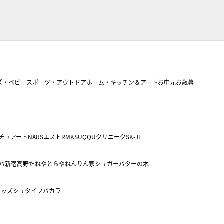
ズ・ベビー
スポーツ・アウトドア
ホーム・キッチン＆アート
お中元
お歳暮
チュアート
NARS
エスト
RMK
SUQQU
クリニーク
SK-Ⅱ
バ
新宿高野
たねや
とらや
ねんりん家
シュガーバターの木
キッズ
シュタイフ
バカラ