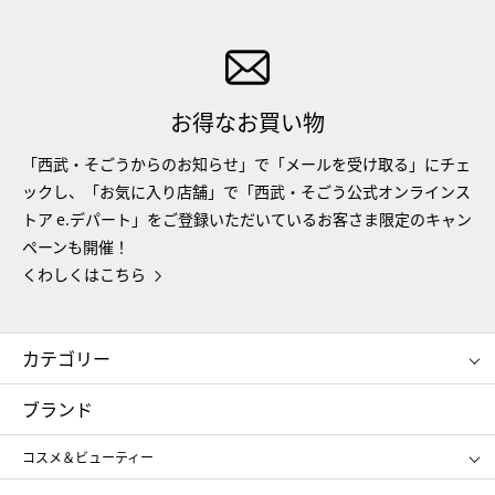
お得なお買い物
「西武・そごうからのお知らせ」で「メールを受け取る」にチェ
ックし、「お気に入り店舗」で「西武・そごう公式オンラインス
トア e.デパート」をご登録いただいているお客さま限定のキャン
ペーンも開催！
くわしくはこちら
カテゴリー
コスメ＆ビューティー
フード＆スイーツ
ブランド
ギフト
レディース
コスメ＆ビューティー
メンズ
キッズ・ベビー
SHISEIDO
クレ・ド・ポー ボーテ