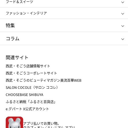
スポーツ・アウトドア
ホーム・キッチン＆アート
フード＆スイーツ
ポール&ジョー ボーテ
ジルスチュアート
お中元
お歳暮
アンリ・シャルパンティエ
ガトー・ド・ボワイヤージュ
ファッション・インテリア
NARS
エスト
ゴディバ
新宿高野
ポロ ラルフ ローレン
ザ ノース フェイス
特集
RMK
SUQQU
たねや
とらや
タケオ キクチ
ママ＆キッズ
クリニーク
SK-Ⅱ
お中元
お歳暮
ねんりん家
シュガーバターの木
コラム
シュタイフ
バカラ
ひな人形
五月人形
お中元
お歳暮
ランドセル
母の日
関連サイト
菓子折り
手土産
父の日
クリスマス
和菓子
お取り寄せ
西武・そごう店舗情報サイト
クリスマスケーキ
おせち
西武・そごうコーポレートサイト
人気のギフト
福袋
福袋
バレンタイン
西武・そごうのビューティマガジン美流百華WEB
バレンタイン
ホワイトデー
ホワイトデー
SALON COCOLE（サロン ココレ）
おせち
母の日
CHOOSEBASE SHIBUYA
父の日
コスメ
ふるさと納税「ふるさと百貨店」
フード
レディースファッション
e.デパート X公式アカウント
メンズファッション＆スポーツ
キッズ・ベビー
アプリ払いでお買い物。
ホーム・キッチン＆アート
クラブ・オン／ミレニアム アプリ