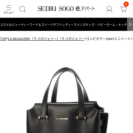
0
コスメ＆ビューティー
フード＆スイーツ
ギフト
レディース
メンズ
キッズ・ベビー
ホーム・キッチン＆
TOP
LA BAGAGERIE（ラ バガジェリー）/ラ バガジェリー
コンビカラー2WAYミニトート