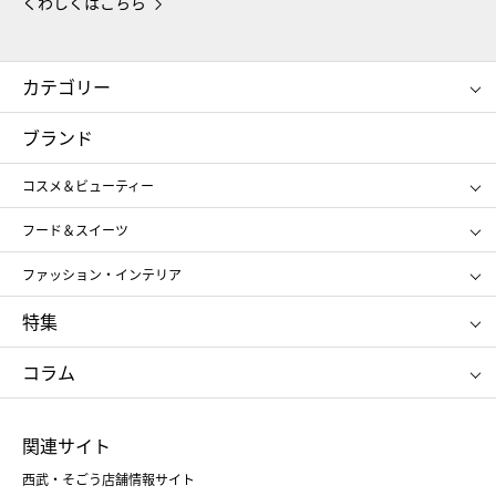
くわしくはこちら
カテゴリー
コスメ＆ビューティー
フード＆スイーツ
ブランド
ギフト
レディース
コスメ＆ビューティー
メンズ
キッズ・ベビー
SHISEIDO
クレ・ド・ポー ボーテ
スポーツ・アウトドア
ホーム・キッチン＆アート
フード＆スイーツ
ポール&ジョー ボーテ
ジルスチュアート
お中元
お歳暮
アンリ・シャルパンティエ
ガトー・ド・ボワイヤージュ
ファッション・インテリア
NARS
エスト
ゴディバ
新宿高野
ポロ ラルフ ローレン
ザ ノース フェイス
特集
RMK
SUQQU
たねや
とらや
タケオ キクチ
ママ＆キッズ
クリニーク
SK-Ⅱ
お中元
お歳暮
ねんりん家
シュガーバターの木
コラム
シュタイフ
バカラ
ひな人形
五月人形
お中元
お歳暮
ランドセル
母の日
関連サイト
菓子折り
手土産
父の日
クリスマス
和菓子
お取り寄せ
西武・そごう店舗情報サイト
クリスマスケーキ
おせち