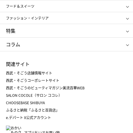
SHISEIDO
クレ・ド・ポー ボーテ
スポーツ・アウトドア
ホーム・キッチン＆アート
フード＆スイーツ
ポール&ジョー ボーテ
ジルスチュアート
お中元
お歳暮
アンリ・シャルパンティエ
ガトー・ド・ボワイヤージュ
ファッション・インテリア
NARS
エスト
ゴディバ
新宿高野
ポロ ラルフ ローレン
ザ ノース フェイス
特集
RMK
SUQQU
たねや
とらや
タケオ キクチ
ママ＆キッズ
クリニーク
SK-Ⅱ
お中元
お歳暮
ねんりん家
シュガーバターの木
コラム
シュタイフ
バカラ
ひな人形
五月人形
お中元
お歳暮
ランドセル
母の日
関連サイト
菓子折り
手土産
父の日
クリスマス
和菓子
お取り寄せ
西武・そごう店舗情報サイト
クリスマスケーキ
おせち
西武・そごうコーポレートサイト
人気のギフト
福袋
福袋
バレンタイン
西武・そごうのビューティマガジン美流百華WEB
バレンタイン
ホワイトデー
ホワイトデー
SALON COCOLE（サロン ココレ）
おせち
母の日
CHOOSEBASE SHIBUYA
父の日
コスメ
ふるさと納税「ふるさと百貨店」
フード
レディースファッション
e.デパート X公式アカウント
メンズファッション＆スポーツ
キッズ・ベビー
アプリ払いでお買い物。
ホーム・キッチン＆アート