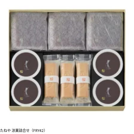
たねや 涼菓詰合せ（FRY42）