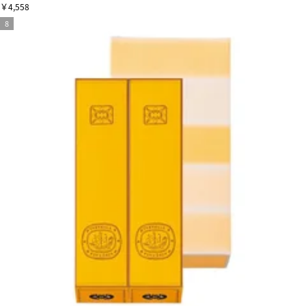
￥4,558