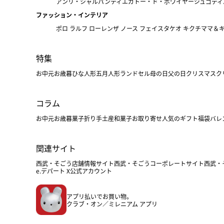
アンリ・シャルパンティエ
ガトー・ド・ボワイヤージュ
ゴディ
ファッション・インテリア
ポロ ラルフ ローレン
ザ ノース フェイス
タケオ キクチ
ママ＆
特集
お中元
お歳暮
ひな人形
五月人形
ランドセル
母の日
父の日
クリスマス
ク
コラム
お中元
お歳暮
菓子折り
手土産
和菓子
お取り寄せ
人気のギフト
福袋
バレ
関連サイト
西武・そごう店舗情報サイト
西武・そごうコーポレートサイト
西武・
e.デパート X公式アカウント
アプリ払いでお買い物。
クラブ・オン／ミレニアム アプリ