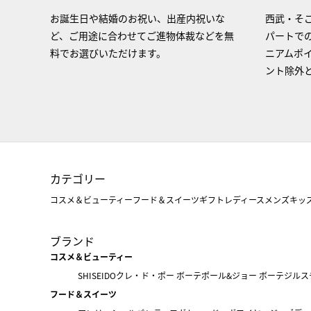
お誕生日や結婚のお祝い、出産内祝いな
西武・そご
ど、ご用途に合わせてご進物体裁などを無
パートで
料でお選びいただけます。
ニアムポ
ント除外
カテゴリー
コスメ＆ビューティー
フード＆スイーツ
ギフト
レディース
メンズ
キッ
ブランド
コスメ＆ビューティー
SHISEIDO
クレ・ド・ポー ボーテ
ポール&ジョー ボーテ
ジルス
フード＆スイーツ