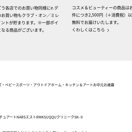
コスメ＆ビューティーの商品は
う各店でのお買い物同様にe.デ
件につき2,500円（＋消費税）
のお買い物もクラブ・オン／ミレ
無料でお届けいたします。
イントが貯まります。※一部ポイ
くわしくはこちら
となる商品がございます。
ズ・ベビー
スポーツ・アウトドア
ホーム・キッチン＆アート
お中元
お歳暮
チュアート
NARS
エスト
RMK
SUQQU
クリニーク
SK-Ⅱ