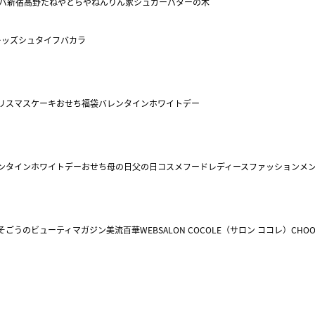
バ
新宿高野
たねや
とらや
ねんりん家
シュガーバターの木
キッズ
シュタイフ
バカラ
リスマスケーキ
おせち
福袋
バレンタイン
ホワイトデー
ンタイン
ホワイトデー
おせち
母の日
父の日
コスメ
フード
レディースファッション
メ
そごうのビューティマガジン美流百華WEB
SALON COCOLE（サロン ココレ）
CHOO