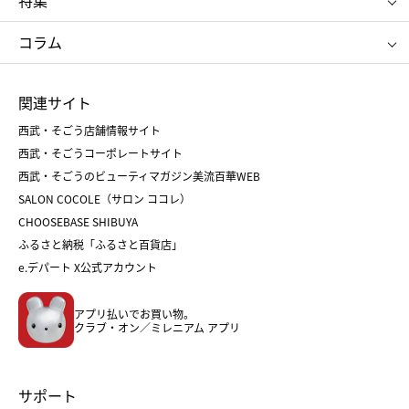
特集
たねや
とらや
タケオ キクチ
ママ＆キッズ
クリニーク
SK-Ⅱ
お中元
お歳暮
ねんりん家
シュガーバターの木
コラム
シュタイフ
バカラ
ひな人形
五月人形
お中元
お歳暮
ランドセル
母の日
関連サイト
菓子折り
手土産
父の日
クリスマス
和菓子
お取り寄せ
西武・そごう店舗情報サイト
クリスマスケーキ
おせち
西武・そごうコーポレートサイト
人気のギフト
福袋
福袋
バレンタイン
西武・そごうのビューティマガジン美流百華WEB
バレンタイン
ホワイトデー
ホワイトデー
SALON COCOLE（サロン ココレ）
おせち
母の日
CHOOSEBASE SHIBUYA
父の日
コスメ
ふるさと納税「ふるさと百貨店」
フード
レディースファッション
e.デパート X公式アカウント
メンズファッション＆スポーツ
キッズ・ベビー
アプリ払いでお買い物。
ホーム・キッチン＆アート
クラブ・オン／ミレニアム アプリ
サポート