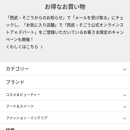
お得なお買い物
「西武・そごうからのお知らせ」で「メールを受け取る」にチェ
ックし、「お気に入り店舗」で「西武・そごう公式オンラインス
トア e.デパート」をご登録いただいているお客さま限定のキャン
ペーンも開催！
くわしくはこちら
カテゴリー
コスメ＆ビューティー
フード＆スイーツ
ブランド
ギフト
レディース
コスメ＆ビューティー
メンズ
キッズ・ベビー
SHISEIDO
クレ・ド・ポー ボーテ
スポーツ・アウトドア
ホーム・キッチン＆アート
フード＆スイーツ
ポール&ジョー ボーテ
ジルスチュアート
お中元
お歳暮
アンリ・シャルパンティエ
ガトー・ド・ボワイヤージュ
ファッション・インテリア
NARS
エスト
ゴディバ
新宿高野
ポロ ラルフ ローレン
ザ ノース フェイス
RMK
SUQQU