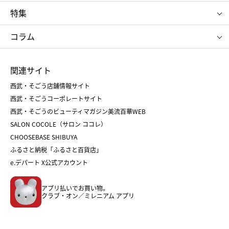
ゴディバ
新宿高野
ポロ ラルフ ローレン
ザ ノース フェイス
特集
RMK
SUQQU
たねや
とらや
タケオ キクチ
ママ＆キッズ
クリニーク
SK-Ⅱ
お中元
お歳暮
ねんりん家
シュガーバターの木
コラム
シュタイフ
バカラ
ひな人形
五月人形
お中元
お歳暮
ランドセル
母の日
関連サイト
菓子折り
手土産
父の日
クリスマス
和菓子
お取り寄せ
西武・そごう店舗情報サイト
クリスマスケーキ
おせち
西武・そごうコーポレートサイト
人気のギフト
福袋
福袋
バレンタイン
西武・そごうのビューティマガジン美流百華WEB
バレンタイン
ホワイトデー
ホワイトデー
SALON COCOLE（サロン ココレ）
おせち
母の日
CHOOSEBASE SHIBUYA
父の日
コスメ
ふるさと納税「ふるさと百貨店」
フード
レディースファッション
e.デパート X公式アカウント
メンズファッション＆スポーツ
キッズ・ベビー
アプリ払いでお買い物。
ホーム・キッチン＆アート
クラブ・オン／ミレニアム アプリ