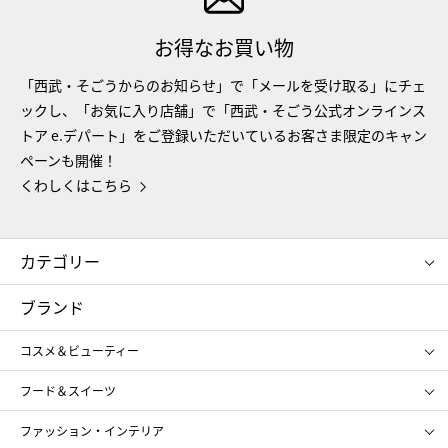
お得なお買い物
「西武・そごうからのお知らせ」で「メールを受け取る」にチェ
ックし、「お気に入り店舗」で「西武・そごう公式オンラインス
トア e.デパート」をご登録いただいているお客さま限定のキャン
ペーンも開催！
くわしくはこちら
カテゴリー
コスメ＆ビューティー
フード＆スイーツ
ブランド
ギフト
レディース
コスメ＆ビューティー
メンズ
キッズ・ベビー
SHISEIDO
クレ・ド・ポー ボーテ
スポーツ・アウトドア
ホーム・キッチン＆アート
フード＆スイーツ
ポール&ジョー ボーテ
ジルスチュアート
お中元
お歳暮
アンリ・シャルパンティエ
ガトー・ド・ボワイヤージュ
ファッション・インテリア
NARS
エスト