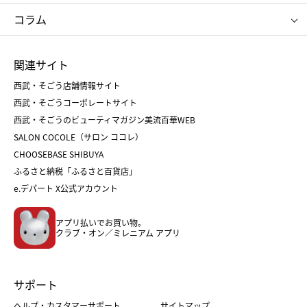
タケオ キクチ
ママ＆キッズ
クリニーク
SK-Ⅱ
お中元
お歳暮
ねんりん家
シュガーバターの木
コラム
シュタイフ
バカラ
ひな人形
五月人形
お中元
お歳暮
ランドセル
母の日
関連サイト
菓子折り
手土産
父の日
クリスマス
和菓子
お取り寄せ
西武・そごう店舗情報サイト
クリスマスケーキ
おせち
西武・そごうコーポレートサイト
人気のギフト
福袋
福袋
バレンタイン
西武・そごうのビューティマガジン美流百華WEB
バレンタイン
ホワイトデー
ホワイトデー
SALON COCOLE（サロン ココレ）
おせち
母の日
CHOOSEBASE SHIBUYA
父の日
コスメ
ふるさと納税「ふるさと百貨店」
フード
レディースファッション
e.デパート X公式アカウント
メンズファッション＆スポーツ
キッズ・ベビー
アプリ払いでお買い物。
ホーム・キッチン＆アート
クラブ・オン／ミレニアム アプリ
サポート
ヘルプ・カスタマーサポート
サイトマップ