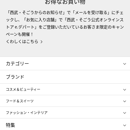
お得なお買い物
「西武・そごうからのお知らせ」で「メールを受け取る」にチェ
ックし、「お気に入り店舗」で「西武・そごう公式オンラインス
トア e.デパート」をご登録いただいているお客さま限定のキャン
ペーンも開催！
くわしくはこちら
カテゴリー
コスメ＆ビューティー
フード＆スイーツ
ブランド
ギフト
レディース
コスメ＆ビューティー
メンズ
キッズ・ベビー
SHISEIDO
クレ・ド・ポー ボーテ
スポーツ・アウトドア
ホーム・キッチン＆アート
フード＆スイーツ
ポール&ジョー ボーテ
ジルスチュアート
お中元
お歳暮
アンリ・シャルパンティエ
ガトー・ド・ボワイヤージュ
ファッション・インテリア
NARS
エスト
ゴディバ
新宿高野
ポロ ラルフ ローレン
ザ ノース フェイス
特集
RMK
SUQQU
たねや
とらや