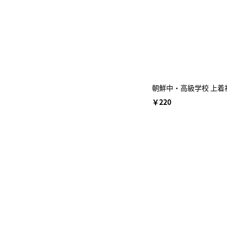
朝鮮中・高級学校 上着
￥220