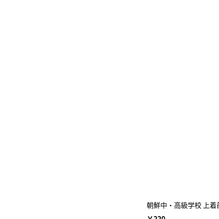
朝鮮中・高級学校 上着
￥220