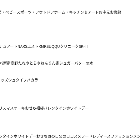
ズ・ベビー
スポーツ・アウトドア
ホーム・キッチン＆アート
お中元
お歳暮
チュアート
NARS
エスト
RMK
SUQQU
クリニーク
SK-Ⅱ
バ
新宿高野
たねや
とらや
ねんりん家
シュガーバターの木
キッズ
シュタイフ
バカラ
リスマスケーキ
おせち
福袋
バレンタイン
ホワイトデー
ンタイン
ホワイトデー
おせち
母の日
父の日
コスメ
フード
レディースファッション
メ