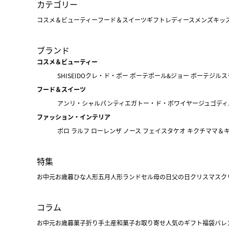
カテゴリー
コスメ＆ビューティー
フード＆スイーツ
ギフト
レディース
メンズ
キッ
ブランド
コスメ＆ビューティー
SHISEIDO
クレ・ド・ポー ボーテ
ポール&ジョー ボーテ
ジルス
フード＆スイーツ
アンリ・シャルパンティエ
ガトー・ド・ボワイヤージュ
ゴディ
ファッション・インテリア
ポロ ラルフ ローレン
ザ ノース フェイス
タケオ キクチ
ママ＆
特集
お中元
お歳暮
ひな人形
五月人形
ランドセル
母の日
父の日
クリスマス
ク
コラム
お中元
お歳暮
菓子折り
手土産
和菓子
お取り寄せ
人気のギフト
福袋
バレ