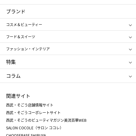
コスメ＆ビューティー
フード＆スイーツ
ブランド
ギフト
レディース
コスメ＆ビューティー
メンズ
キッズ・ベビー
SHISEIDO
クレ・ド・ポー ボーテ
スポーツ・アウトドア
ホーム・キッチン＆アート
フード＆スイーツ
ポール&ジョー ボーテ
ジルスチュアート
お中元
お歳暮
アンリ・シャルパンティエ
ガトー・ド・ボワイヤージュ
ファッション・インテリア
NARS
エスト
ゴディバ
新宿高野
ポロ ラルフ ローレン
ザ ノース フェイス
特集
RMK
SUQQU
たねや
とらや
タケオ キクチ
ママ＆キッズ
クリニーク
SK-Ⅱ
お中元
お歳暮
ねんりん家
シュガーバターの木
コラム
シュタイフ
バカラ
ひな人形
五月人形
お中元
お歳暮
ランドセル
母の日
関連サイト
菓子折り
手土産
父の日
クリスマス
和菓子
お取り寄せ
西武・そごう店舗情報サイト
クリスマスケーキ
おせち
西武・そごうコーポレートサイト
人気のギフト
福袋
福袋
バレンタイン
西武・そごうのビューティマガジン美流百華WEB
バレンタイン
ホワイトデー
ホワイトデー
SALON COCOLE（サロン ココレ）
おせち
母の日
CHOOSEBASE SHIBUYA