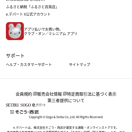
父の日
コスメ
ふるさと納税「ふるさと百貨店」
フード
レディースファッション
e.デパート X公式アカウント
メンズファッション＆スポーツ
キッズ・ベビー
アプリ払いでお買い物。
ホーム・キッチン＆アート
クラブ・オン／ミレニアム アプリ
サポート
ヘルプ・カスタマーサポート
サイトマップ
会員規約
販売会社情報
特定商取引法に基づく表示
第三者提供について
Copyright © Sogo & Seibu Co.,Ltd. All Rights Reserved.
e.デパートは、株式会社そごう・西武が運営する通販・オンラインストアです。