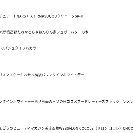
チュアート
NARS
エスト
RMK
SUQQU
クリニーク
SK-Ⅱ
バ
新宿高野
たねや
とらや
ねんりん家
シュガーバターの木
キッズ
シュタイフ
バカラ
リスマスケーキ
おせち
福袋
バレンタイン
ホワイトデー
ンタイン
ホワイトデー
おせち
母の日
父の日
コスメ
フード
レディースファッション
メ
そごうのビューティマガジン美流百華WEB
SALON COCOLE（サロン ココレ）
CHOO