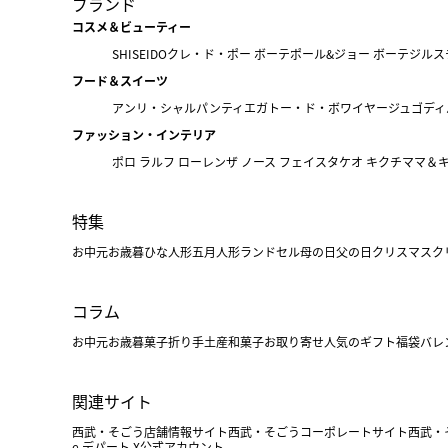
ブランド
コスメ＆ビューティー
SHISEIDO
クレ・ド・ポー ボーテ
ポール&ジョー ボーテ
ジルス
フード＆スイーツ
アンリ・シャルパンティエ
ガトー・ド・ボワイヤージュ
ゴディ
ファッション・インテリア
ポロ ラルフ ローレン
ザ ノース フェイス
タケオ キクチ
ママ＆
特集
お中元
お歳暮
ひな人形
五月人形
ランドセル
母の日
父の日
クリスマス
ク
コラム
お中元
お歳暮
菓子折り
手土産
和菓子
お取り寄せ
人気のギフト
福袋
バレ
関連サイト
西武・そごう店舗情報サイト
西武・そごうコーポレートサイト
西武・
e.デパート X公式アカウント