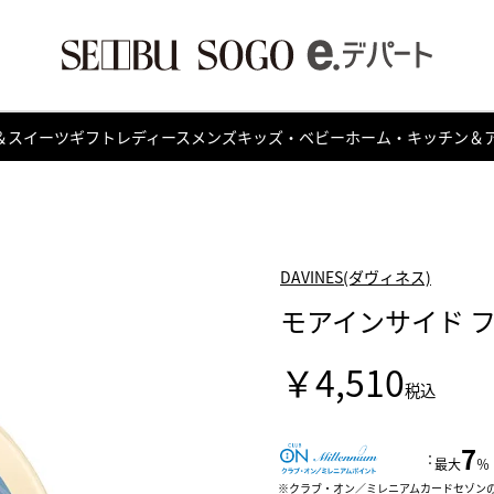
＆スイーツ
ギフト
レディース
メンズ
キッズ・ベビー
ホーム・キッチン＆
DAVINES(ダヴィネス)
モアインサイド 
￥4,510
税込
7
：
最大
％
クラブ・オン／ミレニアムカードセゾン