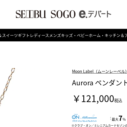
＆スイーツ
ギフト
レディース
メンズ
キッズ・ベビー
ホーム・キッチン＆
Moon Label（ムーンレーベル
Aurora ペンダント
￥121,000
税込
7
：
最大
％
クラブ・オン／ミレニアムカードセゾン