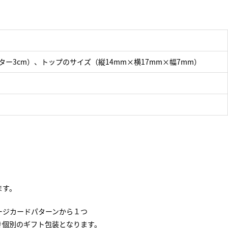
スター3cm）、トップのサイズ（縦14mm×横17mm×幅7mm）
ます。
ージカードパターンから１つ
き個別のギフト包装となります。