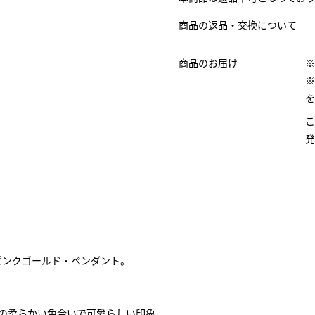
商品の返品・交換について
商品のお届け
※
※
を
こ
発
のピンクゴールド・ペンダント。
。
の柔らかい色合いで可愛らしい印象。