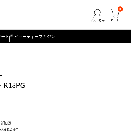
0
アート
ビューティーマガジン
）
 K18PG
詳細
のお支払の場合