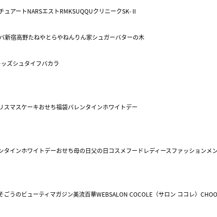
チュアート
NARS
エスト
RMK
SUQQU
クリニーク
SK-Ⅱ
バ
新宿高野
たねや
とらや
ねんりん家
シュガーバターの木
キッズ
シュタイフ
バカラ
リスマスケーキ
おせち
福袋
バレンタイン
ホワイトデー
ンタイン
ホワイトデー
おせち
母の日
父の日
コスメ
フード
レディースファッション
メ
そごうのビューティマガジン美流百華WEB
SALON COCOLE（サロン ココレ）
CHOO