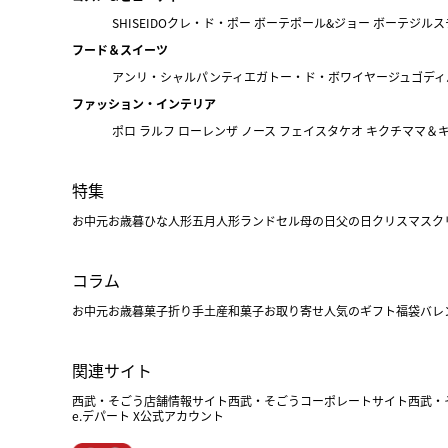
SHISEIDO
クレ・ド・ポー ボーテ
ポール&ジョー ボーテ
ジルス
フード＆スイーツ
アンリ・シャルパンティエ
ガトー・ド・ボワイヤージュ
ゴディ
ファッション・インテリア
ポロ ラルフ ローレン
ザ ノース フェイス
タケオ キクチ
ママ＆
特集
お中元
お歳暮
ひな人形
五月人形
ランドセル
母の日
父の日
クリスマス
ク
コラム
お中元
お歳暮
菓子折り
手土産
和菓子
お取り寄せ
人気のギフト
福袋
バレ
関連サイト
西武・そごう店舗情報サイト
西武・そごうコーポレートサイト
西武・
e.デパート X公式アカウント