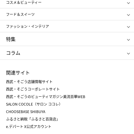
コスメ＆ビューティー
メンズ
キッズ・ベビー
SHISEIDO
クレ・ド・ポー ボーテ
スポーツ・アウトドア
ホーム・キッチン＆アート
フード＆スイーツ
ポール&ジョー ボーテ
ジルスチュアート
お中元
お歳暮
アンリ・シャルパンティエ
ガトー・ド・ボワイヤージュ
ファッション・インテリア
NARS
エスト
ゴディバ
新宿高野
ポロ ラルフ ローレン
ザ ノース フェイス
特集
RMK
SUQQU
たねや
とらや
タケオ キクチ
ママ＆キッズ
クリニーク
SK-Ⅱ
お中元
お歳暮
ねんりん家
シュガーバターの木
コラム
シュタイフ
バカラ
ひな人形
五月人形
お中元
お歳暮
ランドセル
母の日
関連サイト
菓子折り
手土産
父の日
クリスマス
和菓子
お取り寄せ
西武・そごう店舗情報サイト
クリスマスケーキ
おせち
西武・そごうコーポレートサイト
人気のギフト
福袋
福袋
バレンタイン
西武・そごうのビューティマガジン美流百華WEB
バレンタイン
ホワイトデー
ホワイトデー
SALON COCOLE（サロン ココレ）
おせち
母の日
CHOOSEBASE SHIBUYA
父の日
コスメ
ふるさと納税「ふるさと百貨店」
フード
レディースファッション
e.デパート X公式アカウント
メンズファッション＆スポーツ
キッズ・ベビー