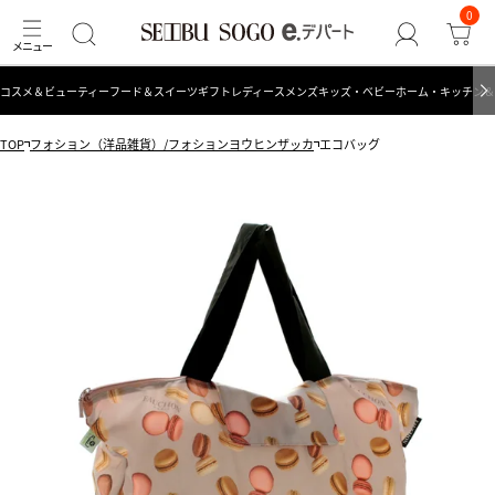
0
コスメ＆ビューティー
フード＆スイーツ
ギフト
レディース
メンズ
キッズ・ベビー
ホーム・キッチン＆
TOP
フォション（洋品雑貨）/フォションヨウヒンザッカ
エコバッグ