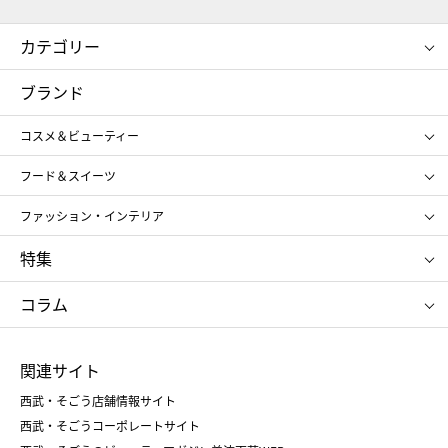
カテゴリー
コスメ＆ビューティー
フード＆スイーツ
ブランド
ギフト
レディース
コスメ＆ビューティー
メンズ
キッズ・ベビー
SHISEIDO
クレ・ド・ポー ボーテ
スポーツ・アウトドア
ホーム・キッチン＆アート
フード＆スイーツ
ポール&ジョー ボーテ
ジルスチュアート
お中元
お歳暮
アンリ・シャルパンティエ
ガトー・ド・ボワイヤージュ
ファッション・インテリア
NARS
エスト
ゴディバ
新宿高野
ポロ ラルフ ローレン
ザ ノース フェイス
特集
RMK
SUQQU
たねや
とらや
タケオ キクチ
ママ＆キッズ
クリニーク
SK-Ⅱ
お中元
お歳暮
ねんりん家
シュガーバターの木
コラム
シュタイフ
バカラ
ひな人形
五月人形
お中元
お歳暮
ランドセル
母の日
関連サイト
菓子折り
手土産
父の日
クリスマス
和菓子
お取り寄せ
西武・そごう店舗情報サイト
クリスマスケーキ
おせち
西武・そごうコーポレートサイト
人気のギフト
福袋
福袋
バレンタイン