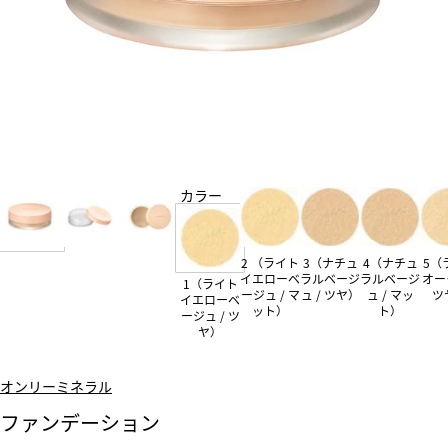
カラー
2 （ライト
3（ナチュ
4（ナチュ
5（
イエローベ
ラルベージ
ラルベージ
オー
1（ライト
ージュ / マ
ュ / ツヤ）
ュ / マッ
ツ
イエローベ
ット）
ト）
ージュ / ツ
ヤ）
オンリーミネラル
ファンデーション