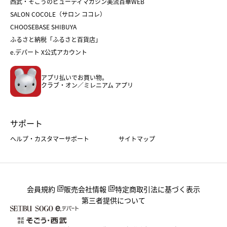
西武・そごうのビューティマガジン美流百華WEB
バレンタイン
ホワイトデー
ホワイトデー
SALON COCOLE（サロン ココレ）
おせち
母の日
CHOOSEBASE SHIBUYA
父の日
コスメ
ふるさと納税「ふるさと百貨店」
フード
レディースファッション
e.デパート X公式アカウント
メンズファッション＆スポーツ
キッズ・ベビー
アプリ払いでお買い物。
ホーム・キッチン＆アート
クラブ・オン／ミレニアム アプリ
サポート
ヘルプ・カスタマーサポート
サイトマップ
会員規約
販売会社情報
特定商取引法に基づく表示
第三者提供について