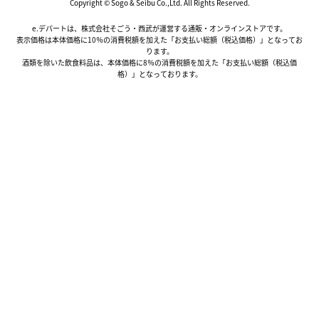
Copyright © Sogo & Seibu Co.,Ltd. All Rights Reserved.
e.デパートは、株式会社そごう・西武が運営する通販・オンラインストアです。
表示価格は本体価格に10％の消費税額を加えた「お支払い総額（税込価格）」となってお
ります。
酒類を除いた飲食料品は、本体価格に8％の消費税額を加えた「お支払い総額（税込価
格）」となっております。