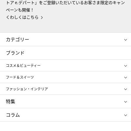
トア e.デパート」をご登録いただいているお客さま限定のキャン
ペーンも開催！
くわしくはこちら
カテゴリー
コスメ＆ビューティー
フード＆スイーツ
ブランド
ギフト
レディース
コスメ＆ビューティー
メンズ
キッズ・ベビー
SHISEIDO
クレ・ド・ポー ボーテ
スポーツ・アウトドア
ホーム・キッチン＆アート
フード＆スイーツ
ポール&ジョー ボーテ
ジルスチュアート
お中元
お歳暮
アンリ・シャルパンティエ
ガトー・ド・ボワイヤージュ
ファッション・インテリア
NARS
エスト
ゴディバ
新宿高野
ポロ ラルフ ローレン
ザ ノース フェイス
特集
RMK
SUQQU
たねや
とらや
タケオ キクチ
ママ＆キッズ
クリニーク
SK-Ⅱ
お中元
お歳暮
ねんりん家
シュガーバターの木
コラム
シュタイフ
バカラ
ひな人形
五月人形
お中元
お歳暮
ランドセル
母の日