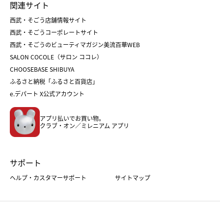
関連サイト
菓子折り
手土産
父の日
クリスマス
和菓子
お取り寄せ
西武・そごう店舗情報サイト
クリスマスケーキ
おせち
西武・そごうコーポレートサイト
人気のギフト
福袋
福袋
バレンタイン
西武・そごうのビューティマガジン美流百華WEB
バレンタイン
ホワイトデー
ホワイトデー
SALON COCOLE（サロン ココレ）
おせち
母の日
CHOOSEBASE SHIBUYA
父の日
コスメ
ふるさと納税「ふるさと百貨店」
フード
レディースファッション
e.デパート X公式アカウント
メンズファッション＆スポーツ
キッズ・ベビー
アプリ払いでお買い物。
ホーム・キッチン＆アート
クラブ・オン／ミレニアム アプリ
サポート
ヘルプ・カスタマーサポート
サイトマップ