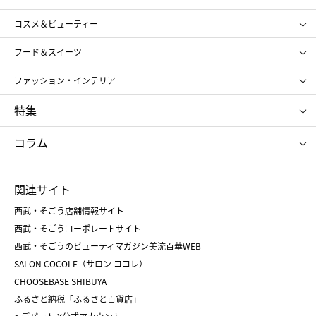
ギフト
レディース
コスメ＆ビューティー
メンズ
キッズ・ベビー
SHISEIDO
クレ・ド・ポー ボーテ
スポーツ・アウトドア
ホーム・キッチン＆アート
フード＆スイーツ
ポール&ジョー ボーテ
ジルスチュアート
お中元
お歳暮
アンリ・シャルパンティエ
ガトー・ド・ボワイヤージュ
ファッション・インテリア
NARS
エスト
ゴディバ
新宿高野
ポロ ラルフ ローレン
ザ ノース フェイス
特集
RMK
SUQQU
たねや
とらや
タケオ キクチ
ママ＆キッズ
クリニーク
SK-Ⅱ
お中元
お歳暮
ねんりん家
シュガーバターの木
コラム
シュタイフ
バカラ
ひな人形
五月人形
お中元
お歳暮
ランドセル
母の日
関連サイト
菓子折り
手土産
父の日
クリスマス
和菓子
お取り寄せ
西武・そごう店舗情報サイト
クリスマスケーキ
おせち
西武・そごうコーポレートサイト
人気のギフト
福袋
福袋
バレンタイン
西武・そごうのビューティマガジン美流百華WEB
バレンタイン
ホワイトデー
ホワイトデー
SALON COCOLE（サロン ココレ）
おせち
母の日
CHOOSEBASE SHIBUYA
父の日
コスメ
ふるさと納税「ふるさと百貨店」
フード
レディースファッション