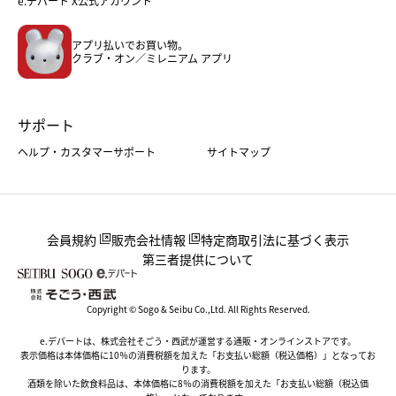
e.デパート X公式アカウント
メンズファッション＆スポーツ
キッズ・ベビー
アプリ払いでお買い物。
ホーム・キッチン＆アート
クラブ・オン／ミレニアム アプリ
サポート
ヘルプ・カスタマーサポート
サイトマップ
会員規約
販売会社情報
特定商取引法に基づく表示
第三者提供について
Copyright © Sogo & Seibu Co.,Ltd. All Rights Reserved.
e.デパートは、株式会社そごう・西武が運営する通販・オンラインストアです。
表示価格は本体価格に10％の消費税額を加えた「お支払い総額（税込価格）」となってお
ります。
酒類を除いた飲食料品は、本体価格に8％の消費税額を加えた「お支払い総額（税込価