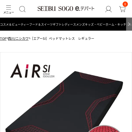
0
コスメ＆ビューティー
フード＆スイーツ
ギフト
レディース
メンズ
キッズ・ベビー
ホーム・キッチン＆
TOP
西川/ニシカワ
［エアーSI］ベッドマットレス レギュラー