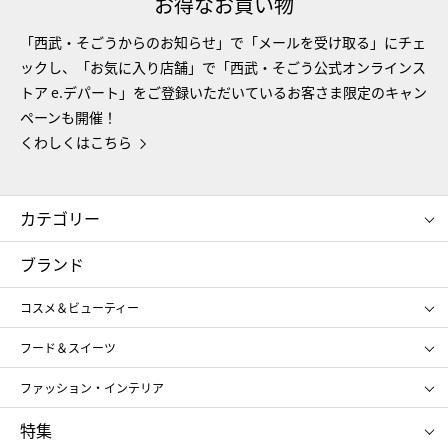
お得なお買い物
「西武・そごうからのお知らせ」で「メールを受け取る」にチェ
ックし、「お気に入り店舗」で「西武・そごう公式オンラインス
トア e.デパート」をご登録いただいているお客さま限定のキャン
ペーンも開催！
くわしくはこちら
カテゴリー
コスメ＆ビューティー
フード＆スイーツ
ブランド
ギフト
レディース
コスメ＆ビューティー
メンズ
キッズ・ベビー
SHISEIDO
クレ・ド・ポー ボーテ
スポーツ・アウトドア
ホーム・キッチン＆アート
フード＆スイーツ
ポール&ジョー ボーテ
ジルスチュアート
お中元
お歳暮
アンリ・シャルパンティエ
ガトー・ド・ボワイヤージュ
ファッション・インテリア
NARS
エスト
ゴディバ
新宿高野
ポロ ラルフ ローレン
ザ ノース フェイス
特集
RMK
SUQQU
たねや
とらや