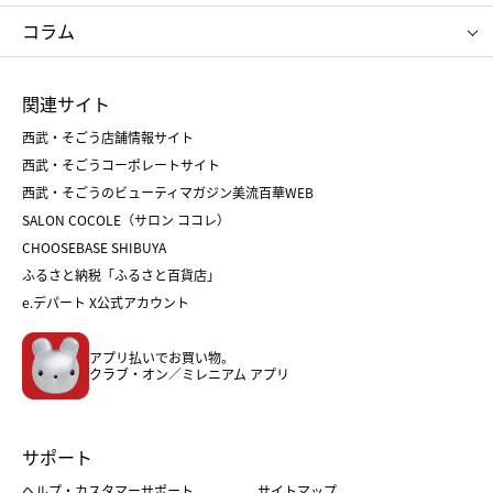
タケオ キクチ
ママ＆キッズ
クリニーク
SK-Ⅱ
お中元
お歳暮
ねんりん家
シュガーバターの木
コラム
シュタイフ
バカラ
ひな人形
五月人形
お中元
お歳暮
ランドセル
母の日
関連サイト
菓子折り
手土産
父の日
クリスマス
和菓子
お取り寄せ
西武・そごう店舗情報サイト
クリスマスケーキ
おせち
西武・そごうコーポレートサイト
人気のギフト
福袋
福袋
バレンタイン
西武・そごうのビューティマガジン美流百華WEB
バレンタイン
ホワイトデー
ホワイトデー
SALON COCOLE（サロン ココレ）
おせち
母の日
CHOOSEBASE SHIBUYA
父の日
コスメ
ふるさと納税「ふるさと百貨店」
フード
レディースファッション
e.デパート X公式アカウント
メンズファッション＆スポーツ
キッズ・ベビー
アプリ払いでお買い物。
ホーム・キッチン＆アート
クラブ・オン／ミレニアム アプリ
サポート
ヘルプ・カスタマーサポート
サイトマップ