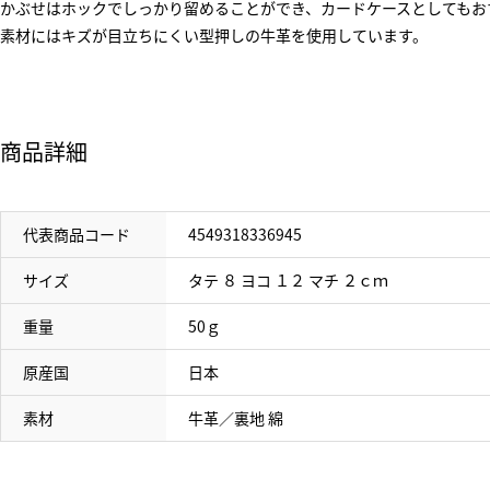
かぶせはホックでしっかり留めることができ、カードケースとしてもお
素材にはキズが目立ちにくい型押しの牛革を使用しています。
商品詳細
代表商品コード
4549318336945
サイズ
タテ ８ ヨコ １２ マチ ２ｃｍ
重量
50ｇ
原産国
日本
素材
牛革／裏地 綿