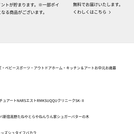
無料でお届けいたします。
イントが貯まります。※一部ポイ
くわしくはこちら
となる商品がございます。
ズ・ベビー
スポーツ・アウトドア
ホーム・キッチン＆アート
お中元
お歳暮
チュアート
NARS
エスト
RMK
SUQQU
クリニーク
SK-Ⅱ
バ
新宿高野
たねや
とらや
ねんりん家
シュガーバターの木
キッズ
シュタイフ
バカラ