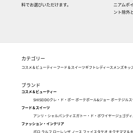
料でお選びいただけます。
ニアムポ
ント除外
カテゴリー
コスメ＆ビューティー
フード＆スイーツ
ギフト
レディース
メンズ
キッ
ブランド
コスメ＆ビューティー
SHISEIDO
クレ・ド・ポー ボーテ
ポール&ジョー ボーテ
ジルス
フード＆スイーツ
アンリ・シャルパンティエ
ガトー・ド・ボワイヤージュ
ゴディ
ファッション・インテリア
ポロ ラルフ ローレン
ザ ノース フェイス
タケオ キクチ
ママ＆