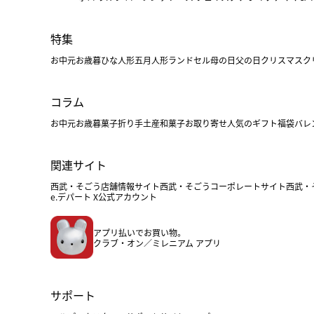
特集
お中元
お歳暮
ひな人形
五月人形
ランドセル
母の日
父の日
クリスマス
ク
コラム
お中元
お歳暮
菓子折り
手土産
和菓子
お取り寄せ
人気のギフト
福袋
バレ
関連サイト
西武・そごう店舗情報サイト
西武・そごうコーポレートサイト
西武・
e.デパート X公式アカウント
アプリ払いでお買い物。
クラブ・オン／ミレニアム アプリ
サポート