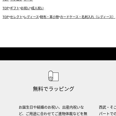
TOP
ギフト
お祝い
成人祝い
TOP
セレクト
レディース
財布・革小物
カードケース・名刺入れ（レディース）
無料でラッピング
お誕生日や結婚のお祝い、出産内祝いな
西武・そご
ど、ご用途に合わせてご進物体裁などを無
パートで