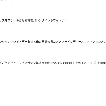
リスマスケーキ
おせち
福袋
バレンタイン
ホワイトデー
ンタイン
ホワイトデー
おせち
母の日
父の日
コスメ
フード
レディースファッション
メ
そごうのビューティマガジン美流百華WEB
SALON COCOLE（サロン ココレ）
CHOO