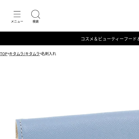
コスメ＆ビューティー
フード
TOP
キタムラ/キタムラ
名刺入れ