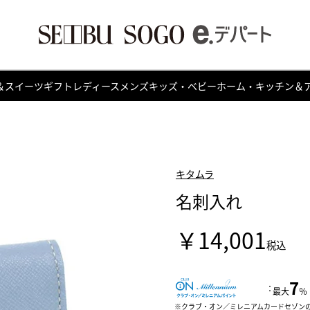
＆スイーツ
ギフト
レディース
メンズ
キッズ・ベビー
ホーム・キッチン＆
キタムラ
名刺入れ
￥14,001
税込
7
：
最大
％
クラブ・オン／ミレニアムカードセゾン