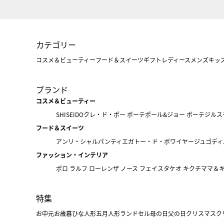
カテゴリー
コスメ＆ビューティー
フード＆スイーツ
ギフト
レディース
メンズ
キッ
ブランド
コスメ＆ビューティー
SHISEIDO
クレ・ド・ポー ボーテ
ポール&ジョー ボーテ
ジルス
フード＆スイーツ
アンリ・シャルパンティエ
ガトー・ド・ボワイヤージュ
ゴディ
ファッション・インテリア
ポロ ラルフ ローレン
ザ ノース フェイス
タケオ キクチ
ママ＆
特集
お中元
お歳暮
ひな人形
五月人形
ランドセル
母の日
父の日
クリスマス
ク