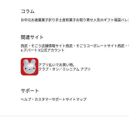
コラム
お中元
お歳暮
菓子折り
手土産
和菓子
お取り寄せ
人気のギフト
福袋
バレ
関連サイト
西武・そごう店舗情報サイト
西武・そごうコーポレートサイト
西武・
e.デパート X公式アカウント
アプリ払いでお買い物。
クラブ・オン／ミレニアム アプリ
サポート
ヘルプ・カスタマーサポート
サイトマップ