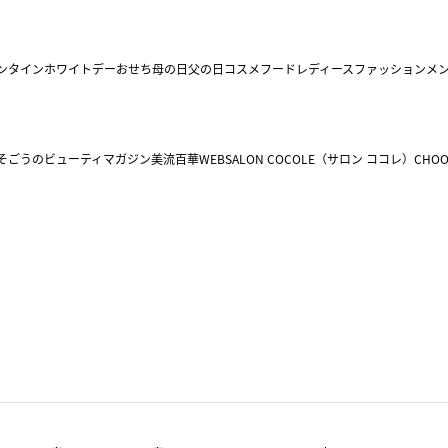
ンタイン
ホワイトデー
おせち
母の日
父の日
コスメ
フード
レディースファッション
メ
そごうのビューティマガジン美流百華WEB
SALON COCOLE（サロン ココレ）
CHOO