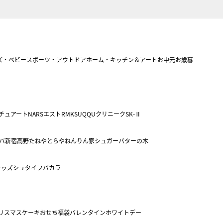
ズ・ベビー
スポーツ・アウトドア
ホーム・キッチン＆アート
お中元
お歳暮
チュアート
NARS
エスト
RMK
SUQQU
クリニーク
SK-Ⅱ
バ
新宿高野
たねや
とらや
ねんりん家
シュガーバターの木
キッズ
シュタイフ
バカラ
リスマスケーキ
おせち
福袋
バレンタイン
ホワイトデー