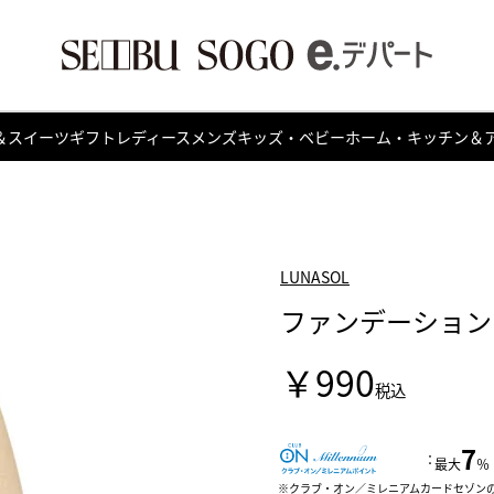
＆スイーツ
ギフト
レディース
メンズ
キッズ・ベビー
ホーム・キッチン＆
LUNASOL
ファンデーション
￥990
税込
7
：
最大
％
クラブ・オン／ミレニアムカードセゾン