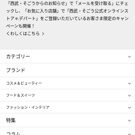
「西武・そごうからのお知らせ」で「メールを受け取る」にチェ
ックし、「お気に入り店舗」で「西武・そごう公式オンラインス
トア e.デパート」をご登録いただいているお客さま限定のキャン
ペーンも開催！
くわしくはこちら
カテゴリー
コスメ＆ビューティー
フード＆スイーツ
ブランド
ギフト
レディース
コスメ＆ビューティー
メンズ
キッズ・ベビー
SHISEIDO
クレ・ド・ポー ボーテ
スポーツ・アウトドア
ホーム・キッチン＆アート
フード＆スイーツ
ポール&ジョー ボーテ
ジルスチュアート
お中元
お歳暮
アンリ・シャルパンティエ
ガトー・ド・ボワイヤージュ
ファッション・インテリア
NARS
エスト
ゴディバ
新宿高野
ポロ ラルフ ローレン
ザ ノース フェイス
特集
RMK
SUQQU
たねや
とらや
タケオ キクチ
ママ＆キッズ
クリニーク
SK-Ⅱ
お中元
お歳暮
ねんりん家
シュガーバターの木
コラム
シュタイフ
バカラ