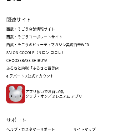
ひな人形
五月人形
お中元
お歳暮
ランドセル
母の日
関連サイト
菓子折り
手土産
父の日
クリスマス
和菓子
お取り寄せ
西武・そごう店舗情報サイト
クリスマスケーキ
おせち
西武・そごうコーポレートサイト
人気のギフト
福袋
福袋
バレンタイン
西武・そごうのビューティマガジン美流百華WEB
バレンタイン
ホワイトデー
ホワイトデー
SALON COCOLE（サロン ココレ）
おせち
母の日
CHOOSEBASE SHIBUYA
父の日
コスメ
ふるさと納税「ふるさと百貨店」
フード
レディースファッション
e.デパート X公式アカウント
メンズファッション＆スポーツ
キッズ・ベビー
アプリ払いでお買い物。
ホーム・キッチン＆アート
クラブ・オン／ミレニアム アプリ
サポート
ヘルプ・カスタマーサポート
サイトマップ