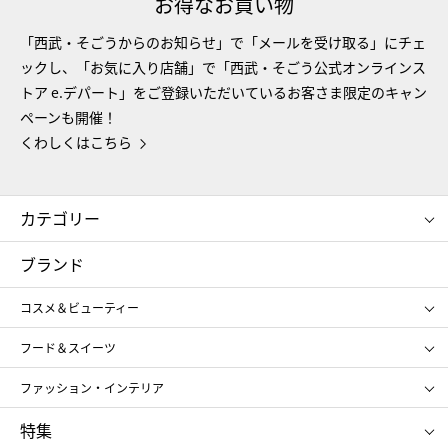
お得なお買い物
「西武・そごうからのお知らせ」で「メールを受け取る」にチェ
ックし、「お気に入り店舗」で「西武・そごう公式オンラインス
トア e.デパート」をご登録いただいているお客さま限定のキャン
ペーンも開催！
くわしくはこちら
カテゴリー
コスメ＆ビューティー
フード＆スイーツ
ブランド
ギフト
レディース
コスメ＆ビューティー
メンズ
キッズ・ベビー
SHISEIDO
クレ・ド・ポー ボーテ
スポーツ・アウトドア
ホーム・キッチン＆アート
フード＆スイーツ
ポール&ジョー ボーテ
ジルスチュアート
お中元
お歳暮
アンリ・シャルパンティエ
ガトー・ド・ボワイヤージュ
ファッション・インテリア
NARS
エスト
ゴディバ
新宿高野
ポロ ラルフ ローレン
ザ ノース フェイス
特集
RMK
SUQQU
たねや
とらや