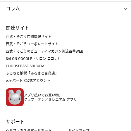
タケオ キクチ
ママ＆キッズ
クリニーク
SK-Ⅱ
お中元
お歳暮
ねんりん家
シュガーバターの木
コラム
シュタイフ
バカラ
ひな人形
五月人形
お中元
お歳暮
ランドセル
母の日
関連サイト
菓子折り
手土産
父の日
クリスマス
和菓子
お取り寄せ
西武・そごう店舗情報サイト
クリスマスケーキ
おせち
西武・そごうコーポレートサイト
人気のギフト
福袋
福袋
バレンタイン
西武・そごうのビューティマガジン美流百華WEB
バレンタイン
ホワイトデー
ホワイトデー
SALON COCOLE（サロン ココレ）
おせち
母の日
CHOOSEBASE SHIBUYA
父の日
コスメ
ふるさと納税「ふるさと百貨店」
フード
レディースファッション
e.デパート X公式アカウント
メンズファッション＆スポーツ
キッズ・ベビー
アプリ払いでお買い物。
ホーム・キッチン＆アート
クラブ・オン／ミレニアム アプリ
サポート
ヘルプ・カスタマーサポート
サイトマップ