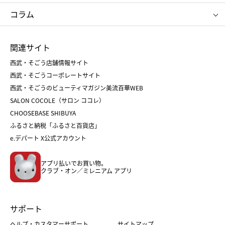
タケオ キクチ
ママ＆キッズ
クリニーク
SK-Ⅱ
お中元
お歳暮
ねんりん家
シュガーバターの木
コラム
シュタイフ
バカラ
ひな人形
五月人形
お中元
お歳暮
ランドセル
母の日
関連サイト
菓子折り
手土産
父の日
クリスマス
和菓子
お取り寄せ
西武・そごう店舗情報サイト
クリスマスケーキ
おせち
西武・そごうコーポレートサイト
人気のギフト
福袋
福袋
バレンタイン
西武・そごうのビューティマガジン美流百華WEB
バレンタイン
ホワイトデー
ホワイトデー
SALON COCOLE（サロン ココレ）
おせち
母の日
CHOOSEBASE SHIBUYA
父の日
コスメ
ふるさと納税「ふるさと百貨店」
フード
レディースファッション
e.デパート X公式アカウント
メンズファッション＆スポーツ
キッズ・ベビー
アプリ払いでお買い物。
ホーム・キッチン＆アート
クラブ・オン／ミレニアム アプリ
サポート
ヘルプ・カスタマーサポート
サイトマップ