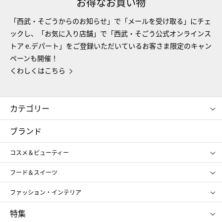
お得なお買い物
「西武・そごうからのお知らせ」で「メールを受け取る」にチェ
ックし、「お気に入り店舗」で「西武・そごう公式オンラインス
トア e.デパート」をご登録いただいているお客さま限定のキャン
ペーンも開催！
くわしくはこちら
カテゴリー
コスメ＆ビューティー
フード＆スイーツ
ブランド
ギフト
レディース
コスメ＆ビューティー
メンズ
キッズ・ベビー
SHISEIDO
クレ・ド・ポー ボーテ
スポーツ・アウトドア
ホーム・キッチン＆アート
フード＆スイーツ
ポール&ジョー ボーテ
ジルスチュアート
お中元
お歳暮
アンリ・シャルパンティエ
ガトー・ド・ボワイヤージュ
ファッション・インテリア
NARS
エスト
ゴディバ
新宿高野
ポロ ラルフ ローレン
ザ ノース フェイス
特集
RMK
SUQQU
たねや
とらや