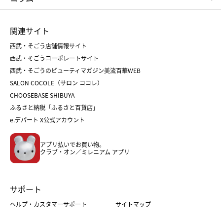
ひな人形
五月人形
お中元
お歳暮
ランドセル
母の日
関連サイト
菓子折り
手土産
父の日
クリスマス
和菓子
お取り寄せ
西武・そごう店舗情報サイト
クリスマスケーキ
おせち
西武・そごうコーポレートサイト
人気のギフト
福袋
福袋
バレンタイン
西武・そごうのビューティマガジン美流百華WEB
バレンタイン
ホワイトデー
ホワイトデー
SALON COCOLE（サロン ココレ）
おせち
母の日
CHOOSEBASE SHIBUYA
父の日
コスメ
ふるさと納税「ふるさと百貨店」
フード
レディースファッション
e.デパート X公式アカウント
メンズファッション＆スポーツ
キッズ・ベビー
アプリ払いでお買い物。
ホーム・キッチン＆アート
クラブ・オン／ミレニアム アプリ
サポート
ヘルプ・カスタマーサポート
サイトマップ