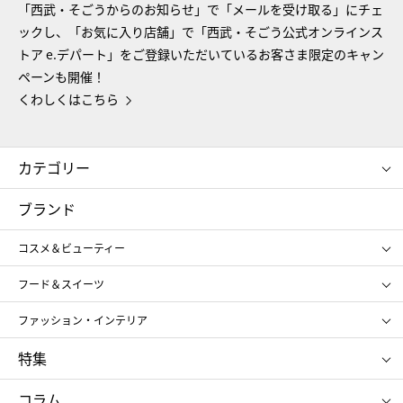
「西武・そごうからのお知らせ」で「メールを受け取る」にチェ
ックし、「お気に入り店舗」で「西武・そごう公式オンラインス
トア e.デパート」をご登録いただいているお客さま限定のキャン
ペーンも開催！
くわしくはこちら
カテゴリー
コスメ＆ビューティー
フード＆スイーツ
ブランド
ギフト
レディース
コスメ＆ビューティー
メンズ
キッズ・ベビー
SHISEIDO
クレ・ド・ポー ボーテ
スポーツ・アウトドア
ホーム・キッチン＆アート
フード＆スイーツ
ポール&ジョー ボーテ
ジルスチュアート
お中元
お歳暮
アンリ・シャルパンティエ
ガトー・ド・ボワイヤージュ
ファッション・インテリア
NARS
エスト
ゴディバ
新宿高野
ポロ ラルフ ローレン
ザ ノース フェイス
特集
RMK
SUQQU
たねや
とらや
タケオ キクチ
ママ＆キッズ
クリニーク
SK-Ⅱ
お中元
お歳暮
ねんりん家
シュガーバターの木
コラム
シュタイフ
バカラ