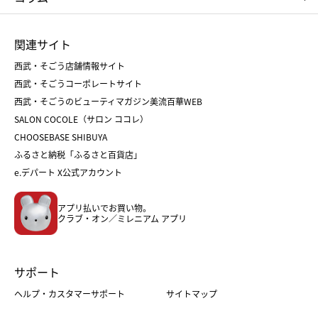
ひな人形
五月人形
お中元
お歳暮
ランドセル
母の日
関連サイト
菓子折り
手土産
父の日
クリスマス
和菓子
お取り寄せ
西武・そごう店舗情報サイト
クリスマスケーキ
おせち
西武・そごうコーポレートサイト
人気のギフト
福袋
福袋
バレンタイン
西武・そごうのビューティマガジン美流百華WEB
バレンタイン
ホワイトデー
ホワイトデー
SALON COCOLE（サロン ココレ）
おせち
母の日
CHOOSEBASE SHIBUYA
父の日
コスメ
ふるさと納税「ふるさと百貨店」
フード
レディースファッション
e.デパート X公式アカウント
メンズファッション＆スポーツ
キッズ・ベビー
アプリ払いでお買い物。
ホーム・キッチン＆アート
クラブ・オン／ミレニアム アプリ
サポート
ヘルプ・カスタマーサポート
サイトマップ