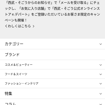
「西武・そごうからのお知らせ」で「メールを受け取る」にチェ
ックし、「お気に入り店舗」で「西武・そごう公式オンラインス
トア e.デパート」をご登録いただいているお客さま限定のキャン
ペーンも開催！
くわしくはこちら
カテゴリー
コスメ＆ビューティー
フード＆スイーツ
ブランド
ギフト
レディース
コスメ＆ビューティー
メンズ
キッズ・ベビー
SHISEIDO
クレ・ド・ポー ボーテ
スポーツ・アウトドア
ホーム・キッチン＆アート
フード＆スイーツ
ポール&ジョー ボーテ
ジルスチュアート
お中元
お歳暮
アンリ・シャルパンティエ
ガトー・ド・ボワイヤージュ
ファッション・インテリア
NARS
エスト
ゴディバ
新宿高野
ポロ ラルフ ローレン
ザ ノース フェイス
特集
RMK
SUQQU
たねや
とらや
タケオ キクチ
ママ＆キッズ
クリニーク
SK-Ⅱ
お中元
お歳暮
ねんりん家
シュガーバターの木
コラム
シュタイフ
バカラ